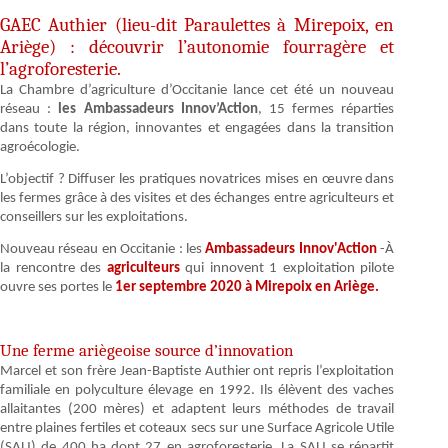
GAEC Authier (lieu-dit Paraulettes à Mirepoix, en
Ariège) : découvrir l’autonomie fourragère et
l’agroforesterie.
La Chambre d’agriculture d’Occitanie lance cet été un nouveau
réseau :
les Ambassadeurs Innov’Action
, 15 fermes réparties
dans toute la région, innovantes et engagées dans la transition
agroécologie.
L’objectif ? Diffuser les pratiques novatrices mises en œuvre dans
les fermes grâce à des visites et des échanges entre agriculteurs et
conseillers sur les exploitations.
Nouveau réseau en Occitanie : les
Ambassadeurs Innov'Action
-À
la rencontre des
agriculteurs
qui innovent 1 exploitation pilote
ouvre ses portes le
1er septembre 2020 à Mirepoix en Ariège.
Une ferme ariègeoise source d’innovation
Marcel et son frère Jean-Baptiste Authier ont repris l’exploitation
familiale en polyculture élevage en 1992. Ils élèvent des vaches
allaitantes (200 mères) et adaptent leurs méthodes de travail
entre plaines fertiles et coteaux secs sur une Surface Agricole Utile
(SAU) de 400 ha dont 27 en agroforesterie. La SAU se répartit