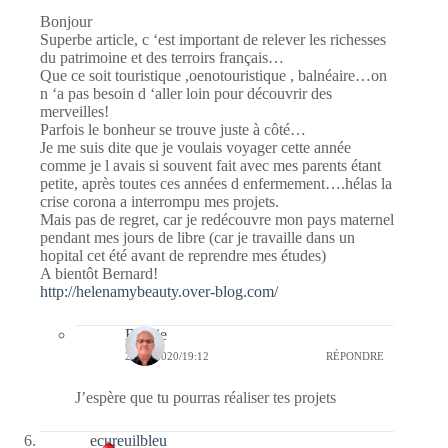
Bonjour
Superbe article, c ‘est important de relever les richesses
du patrimoine et des terroirs français…
Que ce soit touristique ,oenotouristique , balnéaire…on
n ‘a pas besoin d ‘aller loin pour découvrir des
merveilles!
Parfois le bonheur se trouve juste à côté…
Je me suis dite que je voulais voyager cette année
comme je l avais si souvent fait avec mes parents étant
petite, après toutes ces années d enfermement….hélas la
crise corona a interrompu mes projets.
Mais pas de regret, car je redécouvre mon pays maternel
pendant mes jours de libre (car je travaille dans un
hopital cet été avant de reprendre mes études)
A bientôt Bernard!
http://helenamybeauty.over-blog.com/
Bernie
23/07/2020/19:12
RÉPONDRE
J’espère que tu pourras réaliser tes projets
ecureuilbleu