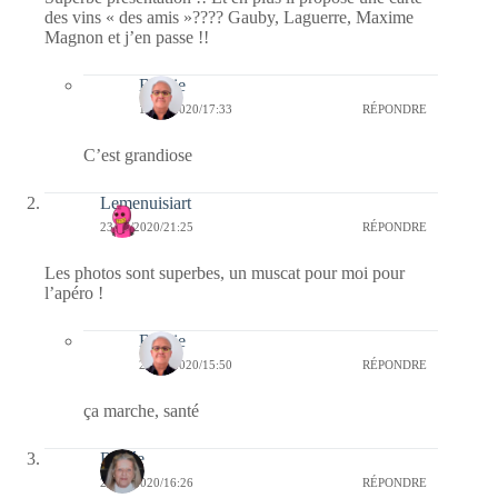
des vins « des amis »???? Gauby, Laguerre, Maxime
Magnon et j’en passe !!
Bernie
10/08/2020/17:33
RÉPONDRE
C’est grandiose
Lemenuisiart
23/07/2020/21:25
RÉPONDRE
Les photos sont superbes, un muscat pour moi pour
l’apéro !
Bernie
24/07/2020/15:50
RÉPONDRE
ça marche, santé
Renée
23/07/2020/16:26
RÉPONDRE