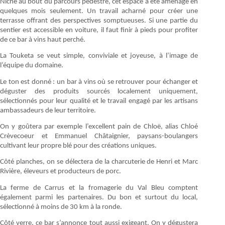
Niché au bout du parcours pédestre, cet espace a été aménagé en
quelques mois seulement. Un travail acharné pour créer une
terrasse offrant des perspectives somptueuses. Si une partie du
sentier est accessible en voiture, il faut finir à pieds pour profiter
de ce bar à vins haut perché.
La Touketa se veut simple, conviviale et joyeuse, à l’image de
l’équipe du domaine.
Le ton est donné : un bar à vins où se retrouver pour échanger et
déguster des produits sourcés localement uniquement,
sélectionnés pour leur qualité et le travail engagé par les artisans
ambassadeurs de leur territoire.
On y goûtera par exemple l’excellent pain de Chloë, alias Chloé
Crèvecoeur et Emmanuel Châtaignier, paysans-boulangers
cultivant leur propre blé pour des créations uniques.
Côté planches, on se délectera de la charcuterie de Henri et Marc
Rivière, éleveurs et producteurs de porc.
La ferme de Carrus et la fromagerie du Val Bleu comptent
également parmi les partenaires. Du bon et surtout du local,
sélectionné à moins de 30 km à la ronde.
Côté verre, ce bar s’annonce tout aussi exigeant. On y dégustera