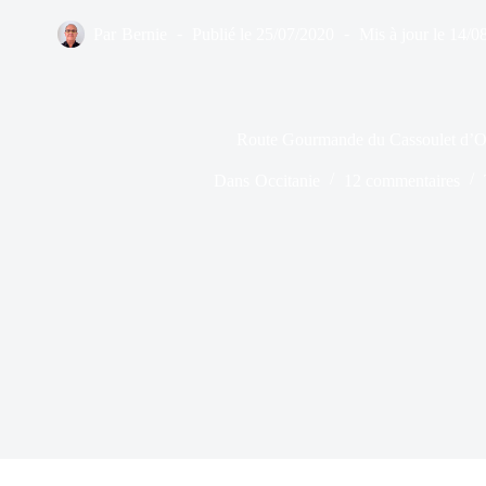
Par
Bernie
Publié le
25/07/2020
Mis à jour le
14/0
Route Gourmande du Cassoulet d’O
Dans
Occitanie
12 commentaires