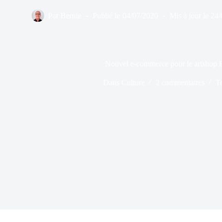
Par
Bernie
Publié le
04/07/2020
Mis à jour le
24/
Nouvel e-commerce pour le artshop B
Dans
Culture
2 commentaires
T