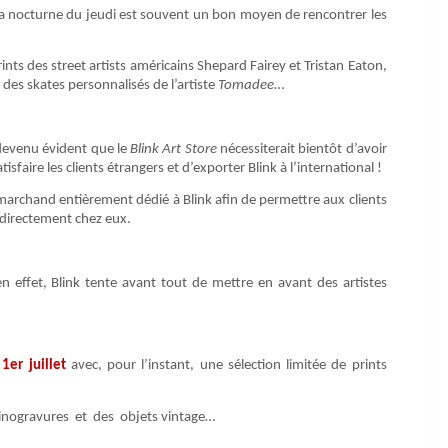
. La nocturne du jeudi est souvent un bon moyen de rencontrer les
s des street artists américains Shepard Fairey et Tristan Eaton,
, des skates personnalisés de l’artiste
Tomadee
…
t devenu évident que le
Blink Art Store
nécessiterait bientôt d’avoir
sfaire les clients étrangers et d’exporter Blink à l’international !
 marchand entièrement dédié à Blink afin de permettre aux clients
 directement chez eux.
n effet, Blink tente avant tout de mettre en avant des artistes
1er juillet
avec, pour l’instant, une sélection limitée de prints
 linogravures et des objets vintage…