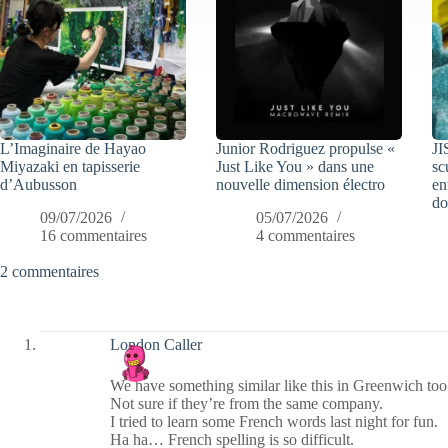
L’Imaginaire de Hayao
Junior Rodriguez propulse «
JI
Miyazaki en tapisserie
Just Like You » dans une
sc
d’Aubusson
nouvelle dimension électro
en
do
09/07/2026
05/07/2026
16 commentaires
4 commentaires
2 commentaires
London Caller
We have something similar like this in Greenwich too
Not sure if they’re from the same company.
I tried to learn some French words last night for fun.
Ha ha… French spelling is so difficult.