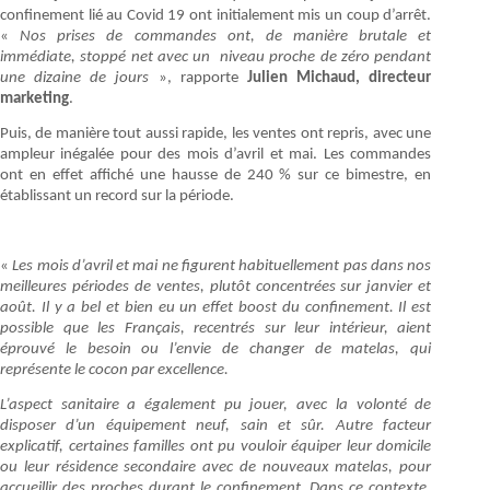
confinement lié au Covid 19 ont initialement mis un coup d’arrêt.
«
Nos prises de commandes ont, de manière brutale et
immédiate, stoppé net avec un niveau proche de zéro pendant
une dizaine de jours
», rapporte
Julien Michaud, directeur
marketing
.
Puis, de manière tout aussi rapide, les ventes ont repris, avec une
ampleur inégalée pour des mois d’avril et mai. Les commandes
ont en effet affiché une hausse de 240 % sur ce bimestre, en
établissant un record sur la période.
«
Les mois d’avril et mai ne figurent habituellement pas dans nos
meilleures périodes de ventes, plutôt concentrées sur janvier et
août. Il y a bel et bien eu un effet boost du confinement. Il est
possible que les Français, recentrés sur leur intérieur, aient
éprouvé le besoin ou l’envie de changer de matelas, qui
représente le cocon par excellence.
L’aspect sanitaire a également pu jouer, avec la volonté de
disposer d’un équipement neuf, sain et sûr. Autre facteur
explicatif, certaines familles ont pu vouloir équiper leur domicile
ou leur résidence secondaire avec de nouveaux matelas, pour
accueillir des proches durant le confinement. Dans ce contexte,