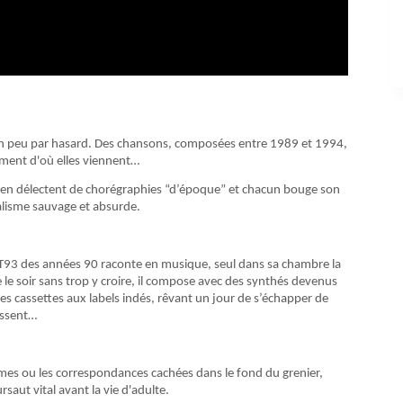
, un peu par hasard. Des chansons, composées entre 1989 et 1994,
aiment d'où elles viennent…
 s’en délectent de chorégraphies “d’époque” et chacun bouge son
talisme sauvage et absurde.
 BT93 des années 90 raconte en musique, seul dans sa chambre la
le soir sans trop y croire, il compose avec des synthés devenus
s cassettes aux labels indés, rêvant un jour de s’échapper de
assent…
umes ou les correspondances cachées dans le fond du grenier,
ursaut vital avant la vie d'adulte.