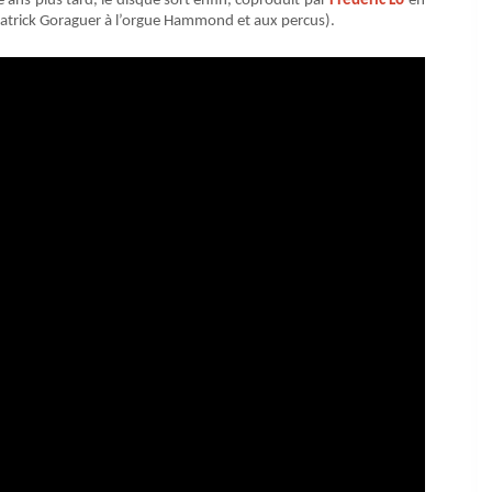
 ans plus tard, le disque sort enfin, coproduit par
Frédéric Lo
en
t Patrick Goraguer à l’orgue Hammond et aux percus).