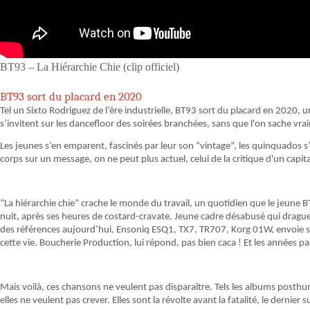
BT93 – La Hiérarchie Chie (clip officiel)
BT93 sort du placard en 2020
Tel un Sixto Rodriguez de l’ère industrielle, BT93 sort du placard en 2020
s’invitent sur les dancefloor des soirées branchées, sans que l'on sache vr
Les jeunes s’en emparent, fascinés par leur son “vintage”, les quinquados
corps sur un message, on ne peut plus actuel, celui de la critique d'un capi
“La hiérarchie chie” crache le monde du travail, un quotidien que le jeune
nuit, après ses heures de costard-cravate. Jeune cadre désabusé qui drague 
des références aujourd’hui, Ensoniq ESQ1, TX7, TR707, Korg 01W, envoie se
cette vie. Boucherie Production, lui répond, pas bien caca ! Et les années p
Mais voilà, ces chansons ne veulent pas disparaître. Tels les albums posth
elles ne veulent pas crever. Elles sont la révolte avant la fatalité, le dernier s