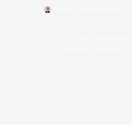
Par
Bernie
Publié le
19/06/2020
Da
BT93, le clip de La Hiérarch
Dans
Musique
2 commentaires
T