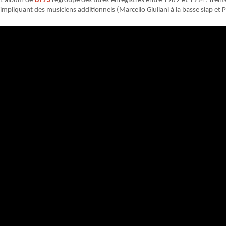
L'album de
BT93
regroupe des titres enregistrés entre 1989 et 1994. Trente
impliquant des musiciens additionnels (Marcello Giuliani à la basse slap e