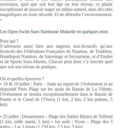
nouveaux, quel que soit leur âge ou leur niveau, ce plaisir
exceptionnel de pouvoir nager en milieu naturel, dans des sites
magnifiques en toute sécurité. Et de défendre l’environnement.
»
Les Open Swim Stars Harmonie Mutuelle en quelques mots
Pour qui ?
S’adressent aussi bien aux nageurs non-licenciés qu’aux
licenciés des Fédérations Françaises de Natation, de Triathlon,
Handisport Natation, de Sauvetage et Secourisme, et d’Etudes
et de Sports Sous-Marins. Chacun peut donc s’y inscrire quel
que soit son niveau de pratique.
Où et quelles épreuves ?
• 18 & 19 juillet : Paris – Suite au report de l’événement et au
dispositif Paris Plage sur les quais du Bassin de La Villette,
l’événement se tiendra exceptionnellement dans le Bassin de
Pantin et le Canal de l’Ourcq (1 km, 2 km, 2 km palmes, 5
km)
• 25 juillet : Douarnenez – Plage des Sables Blancs de Tréboul
(1 km, mille marin, 5 km) • 1er août : Nyon – Plage des 3
jetées – Lac Léman (1,250 km, 2,5 km, 5 km)