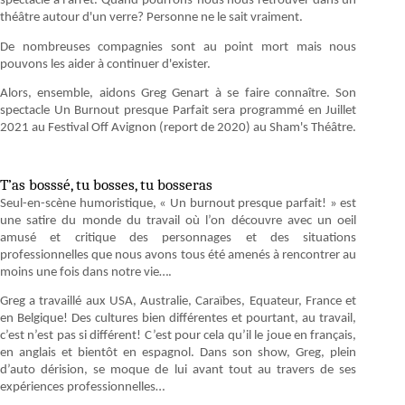
spectacle à l’arrêt. Quand pourrons-nous nous retrouver dans un
théâtre autour d'un verre? Personne ne le sait vraiment.
De nombreuses compagnies sont au point mort mais nous
pouvons les aider à continuer d'exister.
Alors, ensemble, aidons Greg Genart à se faire connaître. Son
spectacle Un Burnout presque Parfait sera programmé en Juillet
2021 au Festival Off Avignon (report de 2020) au Sham's Théâtre.
T’as bosssé, tu bosses, tu bosseras
Seul-en-scène humoristique, « Un burnout presque parfait! » est
une satire du monde du travail où l’on découvre avec un oeil
amusé et critique des personnages et des situations
professionnelles que nous avons tous été amenés à rencontrer au
moins une fois dans notre vie….
Greg a travaillé aux USA, Australie, Caraïbes, Equateur, France et
en Belgique! Des cultures bien différentes et pourtant, au travail,
c’est n’est pas si différent! C’est pour cela qu’il le joue en français,
en anglais et bientôt en espagnol. Dans son show, Greg, plein
d’auto dérision, se moque de lui avant tout au travers de ses
expériences professionnelles…