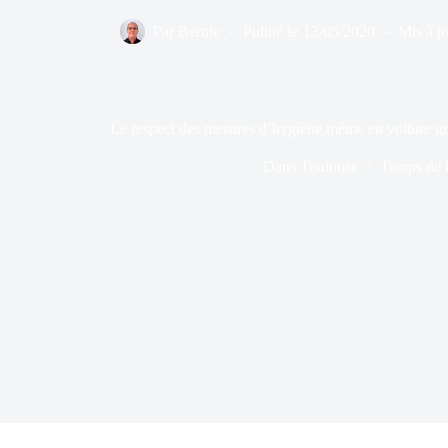
Par
Bernie
Publié le
13/05/2020
Mis à jo
Le respect des mesures d’hygiène même en voiture g
Dans
Toulouse
Temps de l