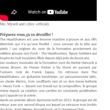
Me, Myself and i (live -official)
Préparez-vous, ça va décoiffer !
The HeadShakers est une énorme machine à groove et aux riffs
électrisés qui n’a qu’une finalité : vous secouer de la tête aux
pieds ! Les origines du nom de la formation proviennent du
célèbre groupe Jazz-Funk : The Headhunters, figure tutélaire qui
inspire les huit musiciens lillois depuis déjà près de douze ans.
Les couleurs musicales de la formation vont de Herbie Hancock à
James Brown, de Maceo Parker à Sly Stone en passant par
l’univers rock de Franck Zappa. On retrouve dans The
HeadShakers, un guitariste hendrixien, un percussionniste latin,
un clavier électro, trois soufflants Jazz et un duo basse-batterie
« Heavy Funk ». Basant son travail sur la composition, le groupe
mène depuis sa création une carrière en constante accélération
qui s'appuie sur la scène.
Après un premier album éponyme sorti en 2015, le groupe est de
retour avec son second disque sur lequel on retrouve trois invités
de choix : Fred Wesley, Russell Gunn, et la chanteuse Dréo.