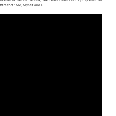
nouvel extrait de l'album,
The HeadShakers
nous proposent un
titre fort : Me, Myself and I
.