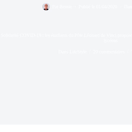
Par
Bernie
Publié le
01/04/2020
Dan
Solidarité COVID-19 : les étudiants du Pôle Léonard de Vinci proposent 
lycéens
Dans
LifeStyle
20 commentaires