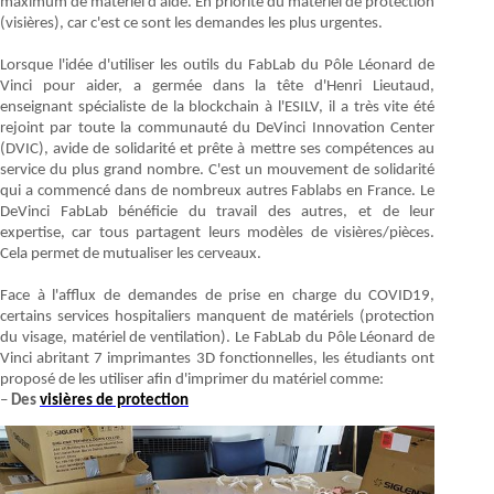
maximum de matériel d'aide. En priorité du matériel de protection
(visières), car c'est ce sont les demandes les plus urgentes.
Lorsque l'idée d'utiliser les outils du FabLab du Pôle Léonard de
Vinci pour aider, a germée dans la tête d'Henri Lieutaud,
enseignant spécialiste de la blockchain à l'ESILV, il a très vite été
rejoint par toute la communauté du DeVinci Innovation Center
(DVIC), avide de solidarité et prête à mettre ses compétences au
service du plus grand nombre. C'est un mouvement de solidarité
qui a commencé dans de nombreux autres Fablabs en France. Le
DeVinci FabLab bénéficie du travail des autres, et de leur
expertise, car tous partagent leurs modèles de visières/pièces.
Cela permet de mutualiser les cerveaux.
Face à l'afflux de demandes de prise en charge du COVID19,
certains services hospitaliers manquent de matériels (protection
du visage, matériel de ventilation). Le FabLab du Pôle Léonard de
Vinci abritant 7 imprimantes 3D fonctionnelles, les étudiants ont
proposé de les utiliser afin d'imprimer du matériel comme:
–
Des
visières de protection