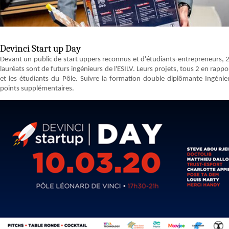
Devinci Start up Day
Devant un public de start uppers reconnus et d'étudiants-entrepreneurs, 2 
lauréats sont de futurs ingénieurs de l'ESILV. Leurs projets, tous 2 en rappo
et les étudiants du Pôle. Suivre la formation double diplômante Ingé
points supplémentaires.