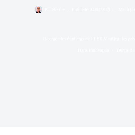
Par
Bernie
Publié le
24/04/2020
Mis à jou
E-santé : les étudiants de l’ESILV raflent les pr
Dans
Innovation
Temps de 