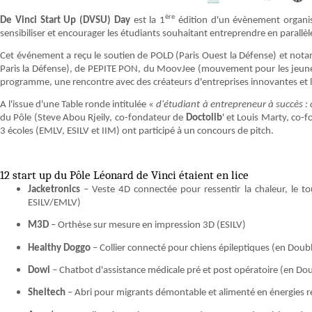
ère
De Vinci Start Up (DVSU) Day
est la 1
édition d'un évènement organis
sensibiliser et encourager les étudiants souhaitant entreprendre en parallèl
Cet événement a reçu le soutien de POLD (Paris Ouest la Défense) et not
Paris la Défense), de PEPITE PON, du MoovJee (mouvement pour les jeune
programme, une rencontre avec des créateurs d'entreprises innovantes et l
A l'issue d'une Table ronde intitulée «
d'étudiant à entrepreneur à succès :
du Pôle (Steve Abou Rjeily, co-fondateur de
Doctolib
' et Louis Marty, co-
3 écoles (EMLV, ESILV et IIM) ont participé à un concours de pitch.
12 start up du Pôle Léonard de Vinci étaient en lice
Jacketronics
– Veste 4D connectée pour ressentir la chaleur, le 
ESILV/EMLV)
M3D
– Orthèse sur mesure en impression 3D (ESILV)
Healthy Doggo
– Collier connecté pour chiens épileptiques (en Dou
Dowi
– Chatbot d'assistance médicale pré et post opératoire (en D
Sheltech
– Abri pour migrants démontable et alimenté en énergies 