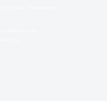
r le
01/11/2023
Dans
Innovation
ix du Devinci Start up Day
lecture
5 min