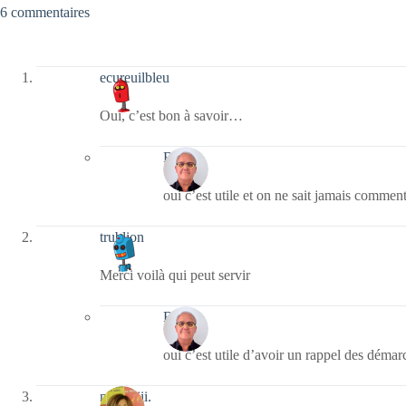
6 commentaires
ecureuilbleu
Oui, c’est bon à savoir…
Bernie
oui c’est utile et on ne sait jamais commen
trublion
Merci voilà qui peut servir
Bernie
oui c’est utile d’avoir un rappel des démar
missfujii.