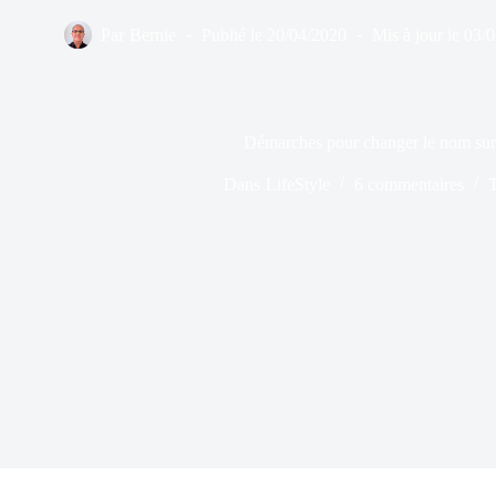
Par
Bernie
Publié le
20/04/2020
Mis à jour le
03/
Démarches pour changer le nom sur l
Dans
LifeStyle
6 commentaires
T