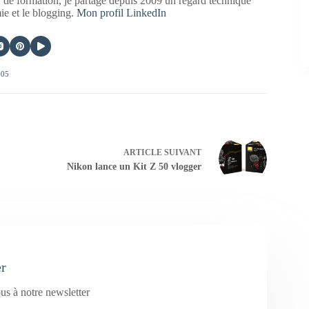
 de formation, je partage depuis 2009 un regard technique
mie et le blogging.
Mon profil LinkedIn
405
ARTICLE
SUIVANT
Nikon lance un Kit Z 50 vlogger
er
us à notre newsletter