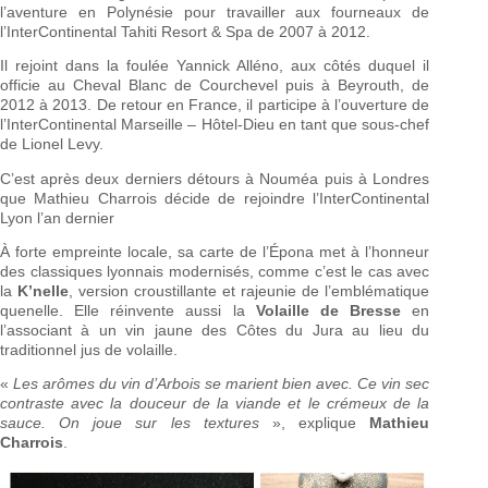
l’aventure en Polynésie pour travailler aux fourneaux de
l’InterContinental Tahiti Resort & Spa de 2007 à 2012.
Il rejoint dans la foulée Yannick Alléno, aux côtés duquel il
officie au Cheval Blanc de Courchevel puis à Beyrouth, de
2012 à 2013. De retour en France, il participe à l’ouverture de
l’InterContinental Marseille – Hôtel-Dieu en tant que sous-chef
de Lionel Levy.
C’est après deux derniers détours à Nouméa puis à Londres
que Mathieu Charrois décide de rejoindre l’InterContinental
Lyon l’an dernier
À forte empreinte locale, sa carte de l’Épona met à l’honneur
des classiques lyonnais modernisés, comme c’est le cas avec
la
K’nelle
, version
croustillante et rajeunie de l’emblématique
quenelle. Elle réinvente aussi la
Volaille de Bresse
en
l’associant à un vin jaune des Côtes du Jura au lieu du
traditionnel jus de volaille.
«
Les arômes du vin d’Arbois se marient bien avec. Ce vin sec
contraste avec la douceur de la viande et le crémeux de la
sauce.
On joue sur les textures
», explique
Mathieu
Charrois
.