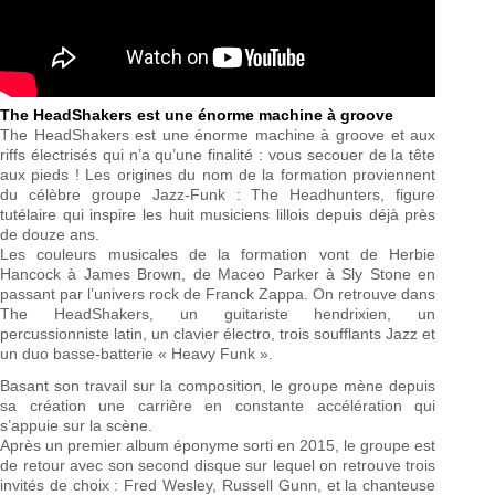
The HeadShakers est une énorme machine à groove
The HeadShakers est une énorme machine à groove et aux
riffs électrisés qui n’a qu’une finalité : vous secouer de la tête
aux pieds ! Les origines du nom de la formation proviennent
du célèbre groupe Jazz-Funk : The Headhunters, figure
tutélaire qui inspire les huit musiciens lillois depuis déjà près
de douze ans.
Les couleurs musicales de la formation vont de Herbie
Hancock à James Brown, de Maceo Parker à Sly Stone en
passant par l’univers rock de Franck Zappa. On retrouve dans
The HeadShakers, un guitariste hendrixien, un
percussionniste latin, un clavier électro, trois soufflants Jazz et
un duo basse-batterie « Heavy Funk ».
Basant son travail sur la composition, le groupe mène depuis
sa création une carrière en constante accélération qui
s’appuie sur la scène.
Après un premier album éponyme sorti en 2015, le groupe est
de retour avec son second disque sur lequel on retrouve trois
invités de choix : Fred Wesley, Russell Gunn, et la chanteuse