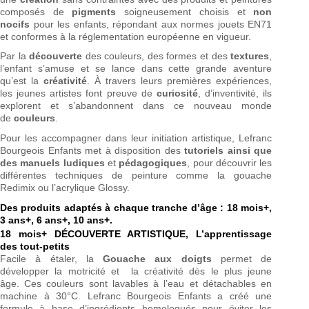
composés de
pigments
soigneusement choisis et
non
nocifs
pour les enfants, répondant aux normes jouets EN71
et conformes à la réglementation européenne en vigueur.
Par la
découverte
des couleurs, des formes et des
textures
,
l’enfant s’amuse et se lance dans cette grande aventure
qu’est la
créativité
. À travers leurs premières expériences,
les jeunes artistes font preuve de
curiosité
, d’inventivité, ils
explorent et s’abandonnent dans ce nouveau monde
de
couleurs
.
Pour les accompagner dans leur initiation artistique, Lefranc
Bourgeois Enfants met à disposition des
tutoriels ainsi que
des manuels ludiques
et
pédagogiques
, pour découvrir les
différentes techniques de peinture comme la gouache
Redimix ou l’acrylique Glossy.
Des produits adaptés à chaque tranche d’âge : 18 mois+,
3 ans+, 6 ans+, 10 ans+.
18 mois+ DÉCOUVERTE ARTISTIQUE, L’apprentissage
des tout-petits
Facile à étaler, la
Gouache aux doigts
permet de
développer la motricité et la créativité dès le plus jeune
âge. Ces couleurs sont lavables à l’eau et détachables en
machine à 30°C. Lefranc Bourgeois Enfants a créé une
formule à base d’ingrédients homologués pour éviter les