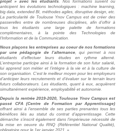
projet » avec les étudiants
. Nos formations suivent ou
anticipent les évolutions technologiques : machine learning,
big data, extended BI, méthodes agiles, disruptive design, etc.
La particularité de Toulouse Ynov Campus est de créer des
passerelles entre de nombreuses disciplines, afin d’offrir à
tous les étudiants une large palette de formations
complémentaires, à la pointe des Technologies de
l‘Information et de la Communication.
Nous plaçons les entreprises au coeur de nos formations
par une pédagogie de l’alternance
, qui permet à nos
étudiants d’effectuer leurs études en rythme alterné.
L’entreprise participe ainsi à la formation de son futur salarié,
lui apprend son métier et l’intègre à la vie et à la culture de
son organisation. C’est le meilleur moyen pour les employeurs
d’anticiper leurs recrutements et d’évaluer sur le terrain leurs
futurs collaborateurs. Les étudiants, quant à eux, acquièrent
simultanément expérience, employabilité́ et autonomie.
Depuis la rentrée 2019-2020, Toulouse Ynov Campus est
passé CFA (Centre de Formation par Apprentissage)
offrant ainsi à l’ensemble de ses parties prenantes tous les
bénéfices liés au statut du contrat d’apprentissage. Cette
démarche s’inscrit également dans l’impérieuse nécessité de
la mise en oeuvre du RNQ (Référentiel National Qualité),
obligatoire pour le 1er janvier 2021. »