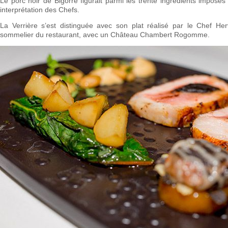
Le porc noir de Bigorre figurait parmi les trente ingrédients imposés d
interprétation des Chefs.
La Verrière s’est distinguée avec son plat réalisé par le Chef He
sommelier du restaurant, avec un Château Chambert Rogomme.