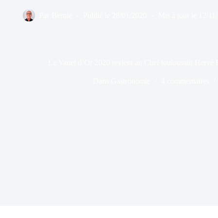
Par
Bernie
Publié le
28/01/2020
Mis à jour le
12/11
Le Vanel d’Or 2020 revient au Chef toulousain Hervé B
Dans
Gastronomie
4 commentaires