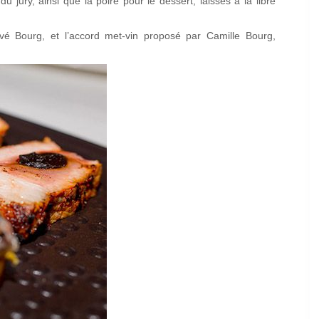
u jury, ainsi que la poire pour le dessert, laissés à la libre
rvé Bourg, et l’accord met-vin proposé par Camille Bourg,