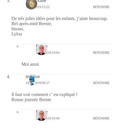
LylouAnne
19/12/2019/15:22
RÉPONDRE
De très jolies idées pour les enfants, j’aime beaucoup.
Bel après-midi Bernie,
bisous.
Lylou
Bernie
20/12/2019/19:04
RÉPONDRE
Moi aussi
trublion
19/12/2019/09:27
RÉPONDRE
Il faut voir comment c’ est expliqué !
Bonne journée Bernie
Bernie
20/12/2019/19:04
RÉPONDRE