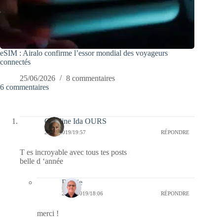
eSIM : Airalo confirme l’essor mondial des voyageurs
connectés
25/06/2026
8 commentaires
6 commentaires
Caroline Ida OURS
26/12/2019/19:57
RÉPONDRE
T es incroyable avec tous tes posts
belle d ‘année
Bernie
27/12/2019/18:06
RÉPONDRE
merci !