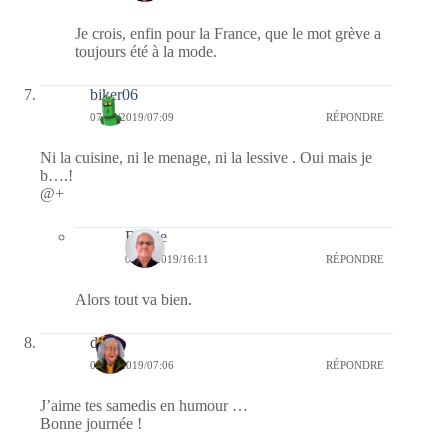
Je crois, enfin pour la France, que le mot grève a
toujours été à la mode.
biker06
07/12/2019/07:09
RÉPONDRE
Ni la cuisine, ni le menage, ni la lessive . Oui mais je
b….!
@+
Bernie
08/12/2019/16:11
RÉPONDRE
Alors tout va bien.
dom
07/12/2019/07:06
RÉPONDRE
J’aime tes samedis en humour …
Bonne journée !