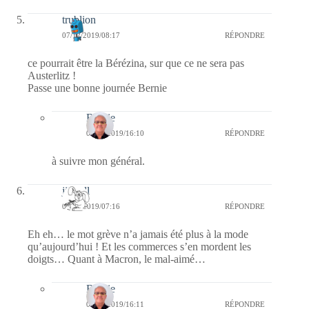
trublion
07/12/2019/08:17
RÉPONDRE
ce pourrait être la Bérézina, sur que ce ne sera pas
Austerlitz !
Passe une bonne journée Bernie
Bernie
08/12/2019/16:10
RÉPONDRE
à suivre mon général.
jill bill
07/12/2019/07:16
RÉPONDRE
Eh eh… le mot grève n’a jamais été plus à la mode
qu’aujourd’hui ! Et les commerces s’en mordent les
doigts… Quant à Macron, le mal-aimé…
Bernie
08/12/2019/16:11
RÉPONDRE