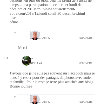
passions, en plus du blog, cela me prend déjà assez de
temps….ma participation de ce dernier lundi de
décelbre et 2019http://www.aquarellement-
votre.com/2019/12/lundi-soleil-30-decembre.html
bises
céline
Bernie
30/12/2019/18:42
RÉPONDRE
Merci
jazzy57
30/12/2019/11:40
RÉPONDRE
J’avoue que je ne suis pas souvent sur Facebook mais je
tiens à y rester pour des partages de photos avec amies
et famille . Pour le reste je reste plus attachée aux blogs .
Bonne journée
Bernie
30/12/2019/18:42
RÉPONDRE