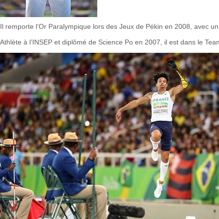
Il remporte l’Or Paralympique lors des Jeux de Pékin en 2008, avec u
Athlète à l’INSEP et diplômé de Science Po en 2007, il est dans le T