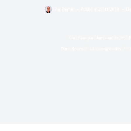
Par
Bernie
Publié le
27/11/2019
Da
Un champion dans mon école à 
Dans
Sports
14 commentaires
T