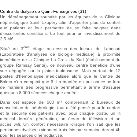
Centre de dialyse de Quint-Fonsegrives (31)
Un déménagement souhaité par les équipes de la Clinique
néphrologique Saint Exupéry afin d'apporter plus de confort
aux patients et leur permettre de se faire soigner dans
d'excellentes conditions. Le tout pour un investissement de
2,5 M€.
ème
Situé au 3
étage au-dessus des locaux de Labosud
(Laboratoire d'analyses de biologie médicale) à proximité
immédiate de la Clinique La Croix du Sud (établissement du
groupe Ramsay Santé), ce nouveau centre bénéficie d'une
vue dégagée sur la plaine toulousaine. Mais surtout de 12
postes d'hémodialyse médicalisée alors que le Centre de
Balma n'en comptait que 6. La montée en puissance se fera
de manière très progressive permettant à terme d'assurer
quelques 8 000 séances chaque année.
Dans cet espace de 500 m² comprenant 2 bureaux de
consultation de néphrologie, tout a été pensé pour le confort
et la sécurité des patients avec, pour chaque poste, un lit
médical dernière génération, un écran de télévision et un
accès wifi. Un confort nécessaire lorsque l'on sait que les
personnes dyalisées viennent trois fois par semaine durant 4h
pour les séances d'hémodialyse.