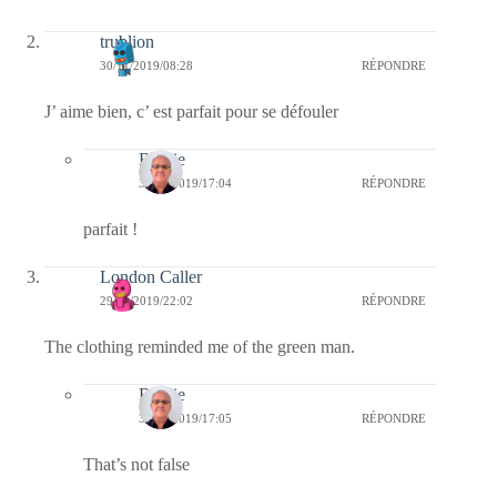
trublion
30/11/2019/08:28
RÉPONDRE
J’ aime bien, c’ est parfait pour se défouler
Bernie
30/11/2019/17:04
RÉPONDRE
parfait !
London Caller
29/11/2019/22:02
RÉPONDRE
The clothing reminded me of the green man.
Bernie
30/11/2019/17:05
RÉPONDRE
That’s not false