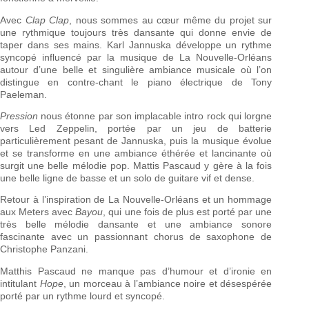
Avec
Clap Clap
, nous sommes au cœur même du projet sur
une rythmique toujours très dansante qui donne envie de
taper dans ses mains. Karl Jannuska développe un rythme
syncopé influencé par la musique de La Nouvelle-Orléans
autour d’une belle et singulière ambiance musicale où l’on
distingue en contre-chant le piano électrique de Tony
Paeleman.
Pression
nous étonne par son implacable intro rock qui lorgne
vers Led Zeppelin, portée par un jeu de batterie
particulièrement pesant de Jannuska, puis la musique évolue
et se transforme en une ambiance éthérée et lancinante où
surgit une belle mélodie pop. Mattis Pascaud y gère à la fois
une belle ligne de basse et un solo de guitare vif et dense.
Retour à l’inspiration de La Nouvelle-Orléans et un hommage
aux Meters avec
Bayou
, qui une fois de plus est porté par une
très belle mélodie dansante et une ambiance sonore
fascinante avec un passionnant chorus de saxophone de
Christophe Panzani.
Matthis Pascaud ne manque pas d’humour et d’ironie en
intitulant
Hope
, un morceau à l’ambiance noire et désespérée
porté par un rythme lourd et syncopé.