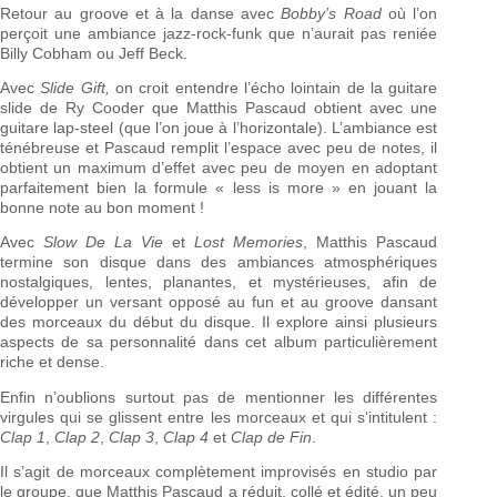
Retour au groove et à la danse avec
Bobby’s Road
où l’on
perçoit une ambiance jazz-rock-funk que n’aurait pas reniée
Billy Cobham ou Jeff Beck.
Avec
Slide Gift,
on croit entendre l’écho lointain de la guitare
slide de Ry Cooder que Matthis Pascaud obtient avec une
guitare lap-steel (que l’on joue à l’horizontale). L’ambiance est
ténébreuse et Pascaud remplit l’espace avec peu de notes, il
obtient un maximum d’effet avec peu de moyen en adoptant
parfaitement bien la formule « less is more » en jouant la
bonne note au bon moment !
Avec
Slow De La Vie
et
Lost Memories
, Matthis Pascaud
termine son disque dans des ambiances atmosphériques
nostalgiques, lentes, planantes, et mystérieuses, afin de
développer un versant opposé au fun et au groove dansant
des morceaux du début du disque. Il explore ainsi plusieurs
aspects de sa personnalité dans cet album particulièrement
riche et dense.
Enfin n’oublions surtout pas de mentionner les différentes
virgules qui se glissent entre les morceaux et qui s’intitulent :
Clap 1
,
Clap 2
,
Clap 3
,
Clap 4
et
Clap de Fin
.
Il s’agit de morceaux complètement improvisés en studio par
le groupe, que Matthis Pascaud a réduit, collé et édité, un peu