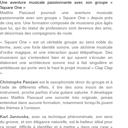
Une aventure musicale passionnante avec son groupe «
Square One »
Matthis Pascaud poursuit une aventure musicale
passionnante avec son groupe « Square One » depuis près
de cinq ans. Une formation composée de musiciens plus âgés
que lui, qui du statut de professeurs sont devenus des amis,
et désormais des compagnons de route.
« Square One » est un véritable groupe au sens noble du
terme, avec une forte identité sonore, une alchimie musicale
d’ordre magique, et une interaction quasi télépathique. Des
musiciens qui s’entendent bien et qui savent s’écouter en
élaborant une architecture sonore tout à fait singulière et
ambitieuse qui porte vers le haut le projet musical « Clap Clap
».
Christophe Panzani
est le saxophoniste ténor du groupe et à
l’aide de différents effets, il tire des sons inouïs de son
instrument, proche parfois d’une guitare saturée. Il développe
avec Matthis Pascaud une sonorité très originale, jamais
entendue dans aucune formation, notamment lorsqu’ils jouent
les thèmes à l’unisson.
Karl Jannuska
, avec sa technique phénoménale, son sens
du groove, et son élégance naturelle, est le batteur idéal pour
ce projet, difficile à identifier et à mettre « dans une case »