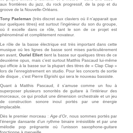
aux frontières du jazz, du rock progressif, de la pop et du
groove de la Nouvelle-Orléans.
Tony Paeleman
(très discret aux claviers où il n’apparait que
sur quelques titres) est surtout l’ingénieur du son du groupe,
où il excelle dans ce rôle, tant le son de ce projet est
phénoménal et complètement novateur.
Le rôle de la basse électrique est très important dans cette
musique où les lignes de basse sont mises particulièrement
en avant,
Ouriel Ellert
tient la basse sur quelques titres de ce
deuxième opus, mais c’est surtout Matthis Pascaud lui-même
qui officie à la basse sur la plupart des titres de « Clap Clap »
lors de l’enregistrement en studio. Pour les concerts de sortie
de disque , c’est Pierre Elgrishi qui sera le nouveau bassiste.
Quant à Matthis Pascaud, il s’amuse comme un fou à
superposer plusieurs sonorités de guitare à l’intérieur des
morceaux, ce qui produit une dimension orchestrale et un jeu
de construction sonore inouï portés par une énergie
implacable.
Dès le premier morceau :
Age d’Or
, nous sommes portés par
l’énergie dansante d’un rythme binaire irrésistible et par une
mélodie pop prégnante où l’unisson saxophone-guitare
fonctionne à merveille.