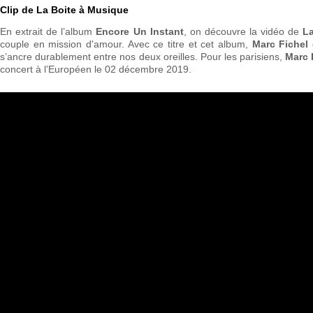
Clip de La Boite à Musique
En extrait de l’album
Encore Un Instant
, on découvre la vidéo de
L
couple en mission d'amour. Avec ce titre et cet album,
Marc Fichel
q
s’ancre durablement entre nos deux oreilles. Pour les parisiens,
Marc 
concert à l’Européen le 02 décembre 2019.