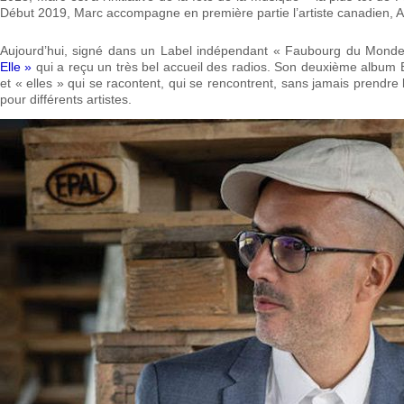
Début 2019, Marc accompagne en première partie l’artiste canadien, 
Aujourd’hui, signé dans un Label indépendant « Faubourg du Monde 
Elle »
qui a reçu un très bel accueil des radios. Son deuxième album 
et « elles » qui se racontent, qui se rencontrent, sans jamais prendr
pour différents artistes.