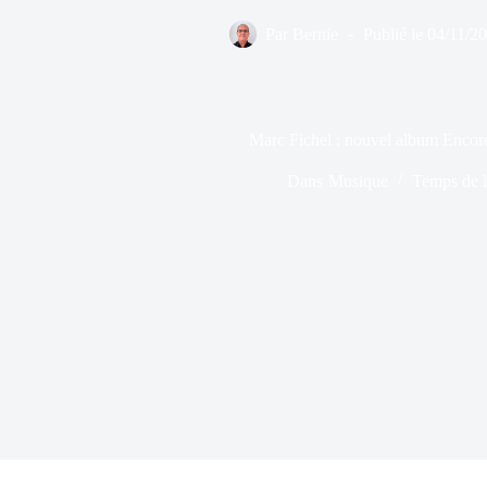
Par
Bernie
Publié le
04/11/2
Marc Fichel : nouvel album Encor
Dans
Musique
Temps de l