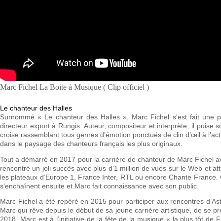
Marc Fichel La Boite à Musique ( Clip officiel )
Le chanteur des Halles
Surnommé « Le chanteur des Halles », Marc Fichel s'est fait une 
directeur export à Rungis. Auteur, compositeur et interprète, il puise 
croise rassemblant tous genres d’émotion ponctués de clin d’œil à l’ac
dans le paysage des chanteurs français les plus originaux.
Tout a démarré en 2017 pour la carrière de chanteur de Marc Fichel av
rencontré un joli succès avec plus d’1 million de vues sur le Web et at
les plateaux d’Europe 1, France Inter, RTL ou encore Chante France. 
s’enchaînent ensuite et Marc fait connaissance avec son public.
Marc Fichel a été repéré en 2015 pour participer aux rencontres d’Ast
Marc qui rêve depuis le début de sa jeune carrière artistique, de se p
2018, Marc est à l’initiative de la fête de la musique « la plus tôt