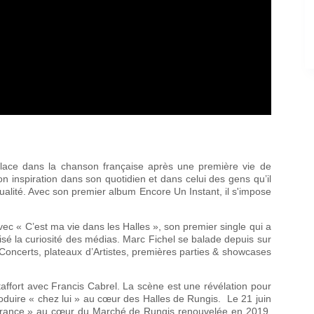
place dans la chanson française après une première vie de
son inspiration dans son quotidien et dans celui des gens qu’il
tualité. Avec son premier album Encore Un Instant, il s'impose
ec « C’est ma vie dans les Halles », son premier single qui a
tisé la curiosité des médias. Marc Fichel se balade depuis sur
Concerts, plateaux d’Artistes, premières parties & showcases
affort avec Francis Cabrel. La scène est une révélation pour
roduire « chez lui » au cœur des Halles de Rungis. Le 21 juin
 de France » au cœur du Marché de Rungis renouvelée en 2019.