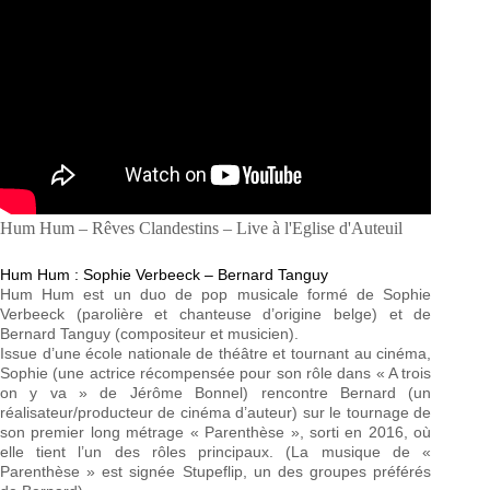
Hum Hum – Rêves Clandestins – Live à l'Eglise d'Auteuil
Hum Hum : Sophie Verbeeck – Bernard Tanguy
Hum Hum est un duo de pop musicale formé de Sophie
Verbeeck (parolière et chanteuse d’origine belge) et de
Bernard Tanguy (compositeur et musicien).
Issue d’une école nationale de théâtre et tournant au cinéma,
Sophie (une actrice récompensée pour son rôle dans « A trois
on y va » de Jérôme Bonnel) rencontre Bernard (un
réalisateur/producteur de cinéma d’auteur) sur le tournage de
son premier long métrage « Parenthèse », sorti en 2016, où
elle tient l’un des rôles principaux. (La musique de «
Parenthèse » est signée Stupeflip, un des groupes préférés