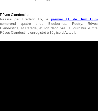
Rêves Clandestins
Réalisé par Frédéric Lo, le
premier EP de
Hum Hum
comprend quatre titres Blueberries, Poetry, Rêves
Clandestins, et Parade, et l'on découvre aujourd'hui le titre
Rêves Clandestins enregistré à l'église d'Auteuil.