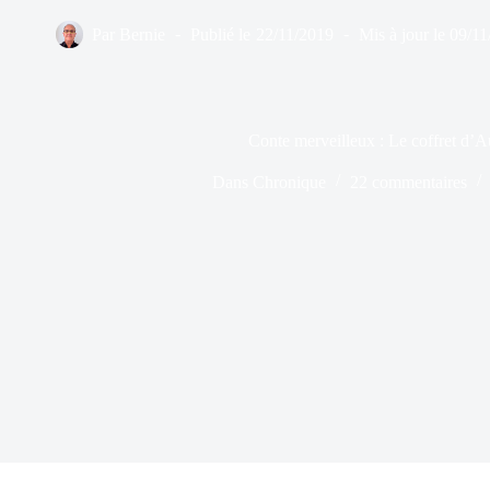
Par
Bernie
Publié le
22/11/2019
Mis à jour le
09/11
Conte merveilleux : Le coffret d’A
Dans
Chronique
22 commentaires