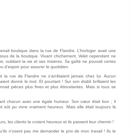
enait boutique dans la rue de Flandre. L’horloger avait une
sus de la boutique. Vivant chichement, Velet cependant ne
oir, oubliant la vie et ses misères. Sa gaîté ne pouvait certes
eu d’espoir pour assurer le quotidien.
 la rue de Flandre ne s’arrêtaient jamais chez lui. Aucun
aient donné le mot. Et pourtant ! Sur son établi brillaient les
nait pièces plus fines et plus étincelantes. Mais si tous se
aluant chacun avec une égale humeur. Son cœur était bon ; il
t eût pu vivre vraiment heureux. Mais elle était toujours là
rs, les clients te croient heureux et ils passent leur chemin !
qu’ils n’osent pas me demander le prix de mon travail ! Ils le