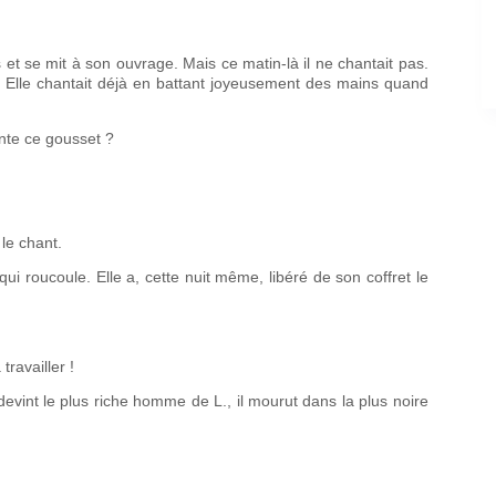
 et se mit à son ouvrage. Mais ce matin-là il ne chantait pas.
Elle chantait déjà en battant joyeusement des mains quand
nte ce gousset ?
le chant.
ui roucoule. Elle a, cette nuit même, libéré de son coffret le
ravailler !
l devint le plus riche homme de L., il mourut dans la plus noire