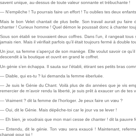
savent unique, au-dessus de toute valeur sonnante et trébuchante !
— N’empêche ! Tu pourrais faire un effort ! Tu oublies tes deux enfants
Mais le bon Velet chantait de plus belle. Son travail aurait pu faire 
chanter ! Curieux homme ! Quel démon le poussait donc à chanter tou
Sous son établi se trouvaient deux coffres. Dans l’un, il rangeait tous se
jamais rien. Mais il vérifiait parfois qu’il était toujours fermé à double to
Un jour, sa femme s’aperçut de son manège. Elle voulut savoir ce qu’il c
descendit à la boutique et ouvrit en grand le coffret.
Un génie s’en échappa. Il sauta sur l’établi, étirant ses petits bras c
— Diable, qui es-tu ? lui demanda la femme éberluée.
— Je suis le Génie du Chant. Voilà plus de dix années que je vis empr
remercier de m’avoir rendu la liberté, je suis prêt à exaucer un de tes
— Vraiment ? dit la femme de l’horloger. Je peux faire un vœu ?
— Oui, dit le Génie. Mais dépêche-toi car le jour va se lever !
— Eh bien, je voudrais que mon mari cesse de chanter ! dit la pauvr
— Entendu, dit le génie. Ton vœu sera exaucé ! Maintenant, referme 
changé pour toi !