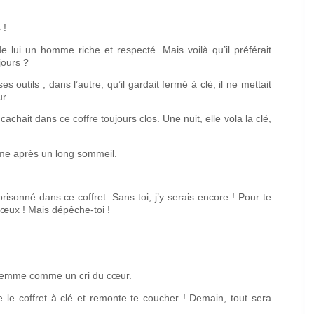
 !
de lui un homme riche et respecté. Mais voilà qu’il préférait
jours ?
s outils ; dans l’autre, qu’il gardait fermé à clé, il ne mettait
ur.
achait dans ce coffre toujours clos. Une nuit, elle vola la clé,
omme après un long sommeil.
isonné dans ce coffret. Sans toi, j’y serais encore ! Pour te
 vœux ! Mais dépêche-toi !
e femme comme un cri du cœur.
le coffret à clé et remonte te coucher ! Demain, tout sera