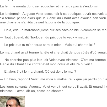
La femme monta donc se recoucher et ne tarda pas à s’endormir.
Le lendemain, Auguste Velet descendit à sa boutique, ouvrit ses volets
Sa femme pensa alors que le Génie du Chant avait exaucé son vœu. 
une charrette s’arrêta devant la porte de la boutique.
— Holà, cria un marchand juché sur ses sacs de blé. A combien se mo
— Tout dépend, dit l’horloger, du prix que tu veux y mettre !
— Le prix que tu m’en feras sera le mien ! Mais qui chante ici ?
Le marchand avait tourné la tête et cherchait de tous côtés d’où venait 
— Ne cherche pas plus loin, dit Velet avec tristesse. C’est ma femme q
Génie du Chant ! Ce coffret était mon cœur et elle l’a ouvert !
— Et alors ? dit le marchand. Où est donc le mal ?
— Eh bien, répondit Velet, me voilà si malheureux que j’ai perdu goût à t
Les jours suivants, Auguste Velet vendit tout ce qu’il avait. Et quand i
tristesse. Il avait, dit-on, cessé de chanter.