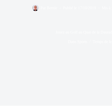
Par
Bernie
Publié le
17/10/2019
Mis à 
Jouez au Golf au Quai de la Daura
Dans
Sports
Temps de le