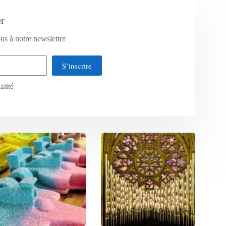
er
us à notre newsletter
S’inscrire
alité