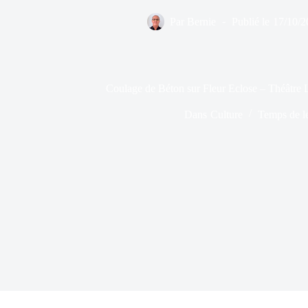
Par
Bernie
Publié le
17/10/2
Coulage de Béton sur Fleur Eclose – Théâtre
Dans
Culture
Temps de l