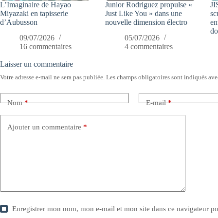
L’Imaginaire de Hayao
Junior Rodriguez propulse «
JI
Miyazaki en tapisserie
Just Like You » dans une
sc
d’Aubusson
nouvelle dimension électro
en
do
09/07/2026
05/07/2026
16 commentaires
4 commentaires
Laisser un commentaire
Votre adresse e-mail ne sera pas publiée.
Les champs obligatoires sont indiqués av
Nom
*
E-mail
*
Ajouter un commentaire
*
Enregistrer mon nom, mon e-mail et mon site dans ce navigateur 