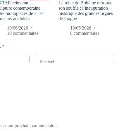
SBAR réinvente la
La reine de Bohême retrouve
ulpture contemporaine
son souffle : l’inauguration
tre monoplaces de F1 et
historique des grandes orgues
uceurs acidulées
de Prague
19/06/2026
18/06/2026
10 commentaires
8 commentaires
ec
*
Site web
pour mon prochain commentaire.