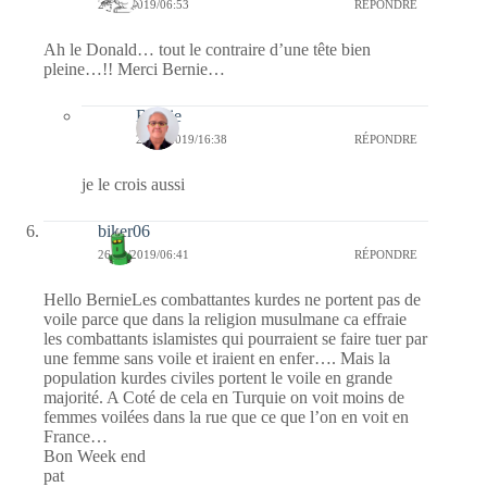
26/10/2019/06:53
RÉPONDRE
Ah le Donald… tout le contraire d’une tête bien
pleine…!! Merci Bernie…
Bernie
26/10/2019/16:38
RÉPONDRE
je le crois aussi
biker06
26/10/2019/06:41
RÉPONDRE
Hello BernieLes combattantes kurdes ne portent pas de
voile parce que dans la religion musulmane ca effraie
les combattants islamistes qui pourraient se faire tuer par
une femme sans voile et iraient en enfer…. Mais la
population kurdes civiles portent le voile en grande
majorité. A Coté de cela en Turquie on voit moins de
femmes voilées dans la rue que ce que l’on en voit en
France…
Bon Week end
pat