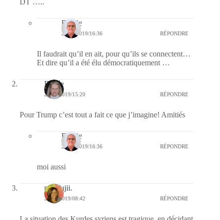
DT …..
Bernie
27/10/2019/16:36
RÉPONDRE
Il faudrait qu’il en ait, pour qu’ils se connectent…
Et dire qu’il a été élu démocratiquement …
Renée
26/10/2019/15:20
RÉPONDRE
Pour Trump c’est tout a fait ce que j’imagine! Amitiés
Bernie
26/10/2019/16:36
RÉPONDRE
moi aussi
missfujii.
26/10/2019/08:42
RÉPONDRE
La situation des Kurdes syriens est tragique, en décidant