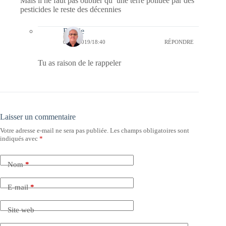
Mais il ne faut pas oublier qu’ une terre polluée par des
pesticides le reste des décennies
Bernie
06/10/2019/18:40
RÉPONDRE
Tu as raison de le rappeler
Laisser un commentaire
Votre adresse e-mail ne sera pas publiée.
Les champs obligatoires sont
indiqués avec
*
Nom
*
E-mail
*
Site web