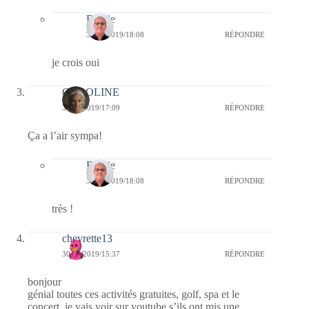
Bernie
31/07/2019/18:08
RÉPONDRE
je crois oui
CAROLINE
30/07/2019/17:09
RÉPONDRE
Ça a l’air sympa!
Bernie
31/07/2019/18:08
RÉPONDRE
très !
chevrette13
30/07/2019/15:37
RÉPONDRE
bonjour
génial toutes ces activités gratuites, golf, spa et le
concert, je vais voir sur youtube s’ils ont mis une