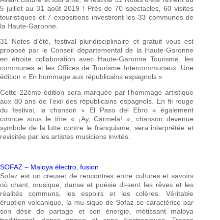
5 juillet au 31 août 2019 ! Près de 70 spectacles, 60 visites
touristiques et 7 expositions investiront les 33 communes de
la Haute-Garonne.
31 Notes d’été, festival pluridisciplinaire et gratuit vous est
proposé par le Conseil départemental de la Haute-Garonne
en étroite collaboration avec Haute-Garonne Tourisme, les
communes et les Offices de Tourisme Intercommunaux. Une
édition « En hommage aux républicains espagnols »
Cette 22ème édition sera marquée par l’hommage artistique
aux 80 ans de l’exil des républicains espagnols. En fil rouge
du festival, la chanson « El Paso del Ebro » également
connue sous le titre « ¡Ay, Carmela! », chanson devenue
symbole de la lutte contre le franquisme, sera interprétée et
revisitée par les artistes musiciens invités.
SOFAZ – Maloya électro, fusion
Sofaz est un creuset de rencontres entre cultures et savoirs
où chant, musique, danse et poésie di-sent les rêves et les
réalités communs, les espoirs et les colères. Véritable
éruption volcanique, la mu-sique de Sofaz se caractérise par
son désir de partage et son énergie, métissant maloya