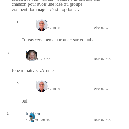
chanson pour avoir une idée du groupe
vraiment dommage , c’est trop loin…
Bernie
31/07/2019/18:08
RÉPONDRE
Tu vas certainement trouver sur youtube
Renée
30/07/2019/15:32
RÉPONDRE
Jolie initiative…Amitiés
Bernie
31/07/2019/18:09
RÉPONDRE
oui
trublion
30/07/2019/08:10
RÉPONDRE