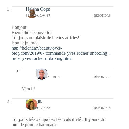
Helena Oops
31/07/2019/04:37
RÉPONDRE
Bonjour
Bien jolie découverte!
Toujours un plaisir de lire tes articles!
Bonne journée!
http://helenamybeauty.over-
blog.com/2019/07/commande-yves-rocher-unboxing-
order-yves-rocher-unboxing.html
Bernie
31/07/2019/18:07
RÉPONDRE
Merci !
missfujii.
30/07/2019/19:35
RÉPONDRE
Toujours très sympa ces festivals d’été ! Il y aura du
monde pour le hammam