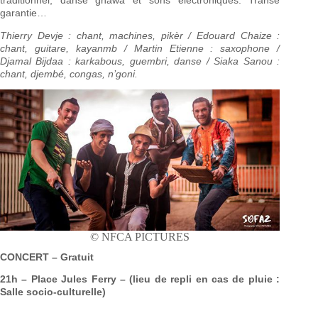
traditionnel, danse gnawa et sons électroniques. Transe
garantie…
Thierry Devje : chant, machines, pikèr / Edouard Chaize :
chant, guitare, kayanmb / Martin Etienne : saxophone /
Djamal Bijdaa : karkabous, guembri, danse / Siaka Sanou :
chant, djembé, congas, n’goni.
© NFCA PICTURES
CONCERT – Gratuit
21h – Place Jules Ferry – (lieu de repli en cas de pluie :
Salle socio-culturelle)