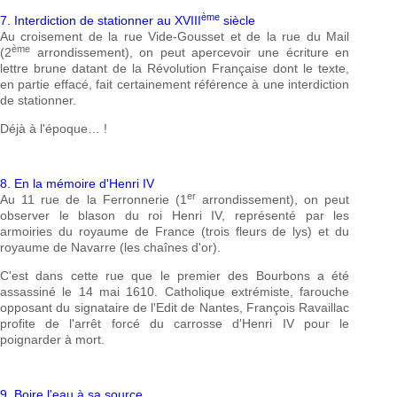
ème
7. Interdiction de stationner au XVIII
siècle
Au croisement de la rue Vide-Gousset et de la rue du Mail
ème
(2
arrondissement), on peut apercevoir une écriture en
lettre brune datant de la Révolution Française dont le texte,
en partie effacé, fait certainement référence à une interdiction
de stationner.
Déjà à l'époque… !
8. En la mémoire d'Henri IV
er
Au 11 rue de la Ferronnerie (1
arrondissement), on peut
observer le blason du roi Henri IV, représenté par les
armoiries du royaume de France (trois fleurs de lys) et du
royaume de Navarre (les chaînes d'or).
C'est dans cette rue que le premier des Bourbons a été
assassiné le 14 mai 1610. Catholique extrémiste, farouche
opposant du signataire de l'Edit de Nantes, François Ravaillac
profite de l'arrêt forcé du carrosse d'Henri IV pour le
poignarder à mort.
9. Boire l'eau à sa source