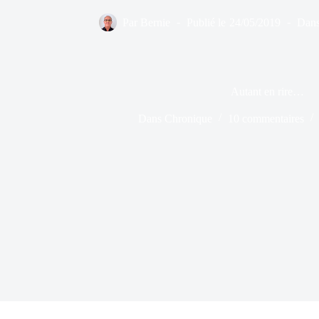
Par
Bernie
Publié le
24/05/2019
Dan
Autant en rire…
Dans
Chronique
10 commentaires