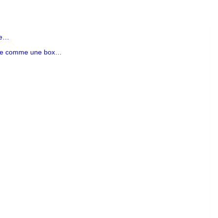
re…
che comme une box…