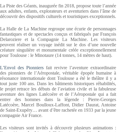
La Piste des Géants, inaugurée fin 2018, propose toute l’année
aux adultes, enfants, explorateurs et aventuriers dans l’âme de
découvrir des dispositifs culturels et touristiques exceptionnels.
La Halle de La Machine regroupe une écurie de personnages
fantastiques et de spectacles conçus et fabriqués par François
Delaroziere et la Compagnie La Machine. Les visiteurs
peuvent réaliser un voyage inédit sur le dos d’une nouvelle
créature singulière et monumentale créée exceptionnellement
pour Toulouse : le Minotaure (14 tonnes, 14 mètres de haut).
L’Envol des Pionniers
fait revivre l’aventure extraordinaire
des pionniers de l’Aéropostale, véritable épopée humaine à
résonance internationale dont Toulouse a été le théâtre il y a
tout juste 100 ans. Dans les bâtiments historiques réhabilités,
le projet retrace les débuts de l’aviation civile et la fabuleuse
aventure des lignes Latécoère et de l’Aéropostale qui a fait
entrer des hommes dans la légende : Pierre-Georges
Latécoère, Marcel Boulloux-Laffont, Didier Daurat, Antoine
de Saint-Exupéry… avant d’être rachetée en 1933 par la jeune
compagnie Air France.
Les visiteurs sont invités à découvrir plusieurs animations :