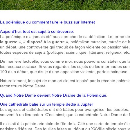
La polémique ou comment faire le buzz sur Internet
Aujourd’hui, tout est sujet à controverse.
La polémique n’a jamais été aussi proche de sa définition. Le terme 
la guerre
», «
disposé à la guerre
», polêmikon museion, musée de la 
un débat, une controverse qui traduit de façon violente ou passionnée, 
toutes espèces de sujets (politique, scientifique, littéraire, religieux, etc
De manière factuelle, vous comme moi, nous pouvons constater que la 
les réseaux sociaux. Si vous regardez les sujets ou les internautes com
100 d’un débat, que dis-je d’une opposition violente, parfois haineuse.
Naturellement, le sujet de mon article est inspiré par la récente polémi
reconstruire Notre Dame.
Quand Notre Dame devient Notre Drame de la Polémique.
Une cathédrale bâtie sur un temple dédié à Jupiter
Les églises et cathédrales ont été bâties pour évangéliser les peuples. L
souvent à un lieu païen. C’est ainsi, que la cathédrale Notre Dame de Par
Il existait à la pointe orientale de l’île de la Cité une sorte de temple é
parisiens (Hésus). Des fouilles faites au début du XXVIIIe siècle sou