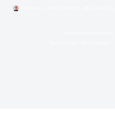
Par
Bernie
Publié le
22/04/2019
Mis à jour le
05/11
Pourquoi la polémique fait-elle 
Dans
Chronique
24 commentaires