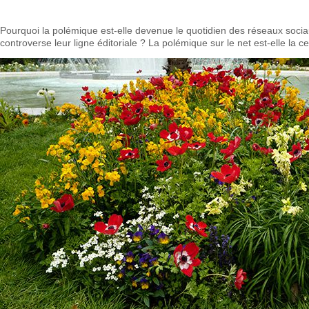
Pourquoi la polémique est-elle devenue le quotidien des réseaux socia
controverse leur ligne éditoriale ? La polémique sur le net est-elle la c