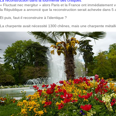
La reconstruction dans la tourmente des critiques.
« Fluctuat nec mergitur » alors Paris et la France ont immédiatement 
la République a annoncé que la reconstruction serait achevée dans 5 a
Et puis, faut-il reconstruire à l’identique ?
La charpente avait nécessité 1300 chênes, mais une charpente métalliq