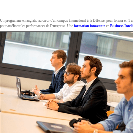
Un programme en anglais, au cœur d'un campus international à la Défense, pour former en 1 an, d
pour améliorer les performances de l'entreprise. Une
formation innovante
en
Business Intel