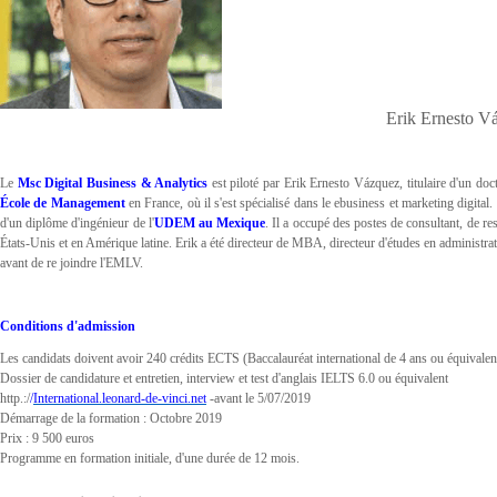
Erik Ernesto V
Le
Msc Digital Business & Analytics
est piloté par Erik Ernesto Vázquez, titulaire d'un doc
École de Management
en France, où il s'est spécialisé dans le ebusiness et marketing digital. I
d'un diplôme d'ingénieur de l'
UDEM
au Mexique
. Il a occupé des postes de consultant, de 
États-Unis et en Amérique latine. Erik a été directeur de MBA, directeur d'études en administrat
avant de re joindre l'EMLV.
Conditions d'admission
Les candidats doivent avoir 240 crédits ECTS (Baccalauréat international de 4 ans ou équivalent
Dossier de candidature et entretien, interview et test d'anglais IELTS 6.0 ou équivalent
http.:/
/
International.leonard-de-vinci.net
-avant le 5/07/2019
Démarrage de la formation : Octobre 2019
Prix : 9 500 euros
Programme en formation initiale, d'une durée de 12 mois.