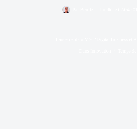
Par
Bernie
Publié le
02/04/20
Lancement du MSc ‘Digital Business et A
Dans
Innovation
Temps de 