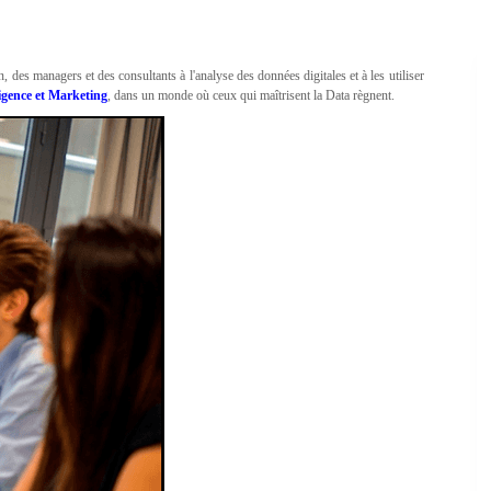
es managers et des consultants à l'analyse des données digitales et à les utiliser
ligence et Marketing
, dans un monde où ceux qui maîtrisent la Data règnent.