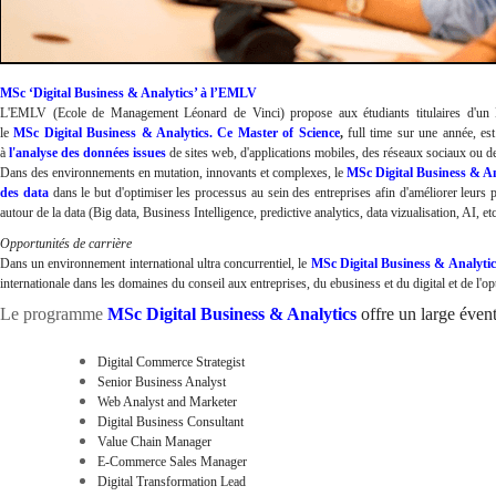
MSc ‘Digital Business & Analytics’ à l’EMLV
L'EMLV (Ecole de Management Léonard de Vinci) propose aux étudiants titulaires d'un B
le
MSc Digital Business & Analytics. Ce Master of Science
,
full time sur une année, es
à
l'analyse
des données issues
de sites web, d'applications mobiles, des réseaux sociaux ou d
Dans des environnements en mutation, innovants et complexes, le
MSc Digital Business & An
des data
dans le but d'optimiser les processus au sein des entreprises afin d'améliorer leu
autour de la data (Big data, Business Intelligence, predictive analytics, data vizualisation, AI, 
Opportunités de carrière
Dans un environnement international ultra concurrentiel, le
MSc
Digital Business & Analytic
internationale dans les domaines du conseil aux entreprises, du ebusiness et du digital et de l'o
Le programme
MSc Digital Business & Analytics
offre un large évent
Digital Commerce Strategist
Senior Business Analyst
Web Analyst and Marketer
Digital Business Consultant
Value Chain Manager
E-Commerce Sales Manager
Digital Transformation Lead