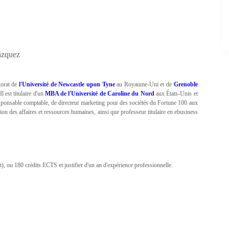
ázquez
torat de
l'Université de Newcastle upon Tyne
au Royaume-Uni et de
Grenoble
l est titulaire d'un
MBA de l'Université de Caroline du Nord
aux États-Unis et
responsable comptable, de directeur marketing pour des sociétés du Fortune 100 aux
ion des affaires et ressources humaines, ainsi que professeur titulaire en ebusiness
), ou 180 crédits ECTS et justifier d'un an d'expérience professionnelle.