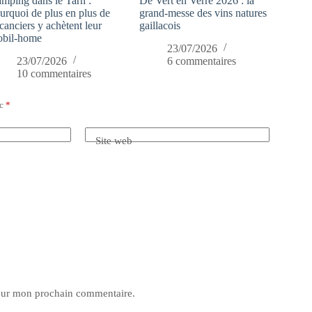
mping dans le Tarn :
De Vert en Verre 2026 : la
urquoi de plus en plus de
grand-messe des vins natures
canciers y achètent leur
gaillacois
bil-home
23/07/2026
23/07/2026
6 commentaires
10 commentaires
ec
*
Site web
pour mon prochain commentaire.