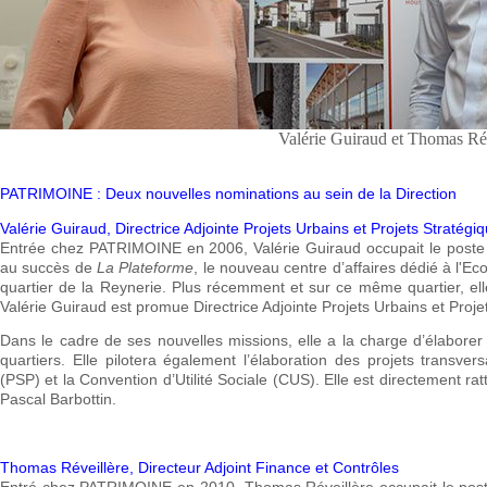
Valérie Guiraud et Thomas Ré
PATRIMOINE : Deux nouvelles nominations au sein de la Direction
Valérie Guiraud, Directrice Adjointe Projets Urbains et Projets Stratégi
Entrée chez PATRIMOINE en 2006, Valérie Guiraud occupait le poste 
au succès de
La Plateforme
, le nouveau centre d’affaires dédié à l'
quartier de la Reynerie. Plus récemment et sur ce même quartier, elle 
Valérie Guiraud est promue Directrice Adjointe Projets Urbains et Proje
Dans le cadre de ses nouvelles missions, elle a la charge d’élaborer e
quartiers. Elle pilotera également l’élaboration des projets transv
(PSP) et la Convention d’Utilité Sociale (CUS). Elle est directement 
Pascal Barbottin.
Thomas Réveillère, Directeur Adjoint Finance et Contrôles
Entré chez PATRIMOINE en 2010, Thomas Réveillère occupait le poste 