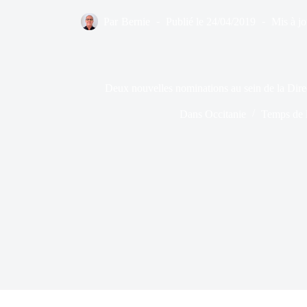
Par
Bernie
Publié le
24/04/2019
Mis à jo
Deux nouvelles nominations au sein de la D
Dans
Occitanie
Temps de l