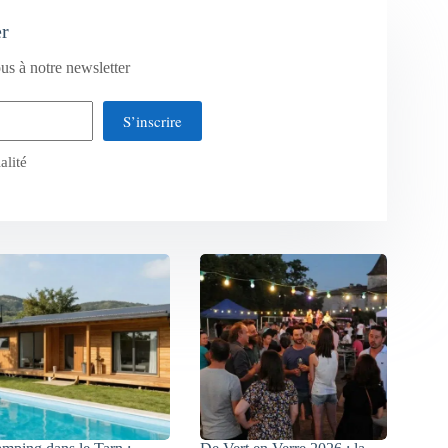
er
us à notre newsletter
S’inscrire
alité