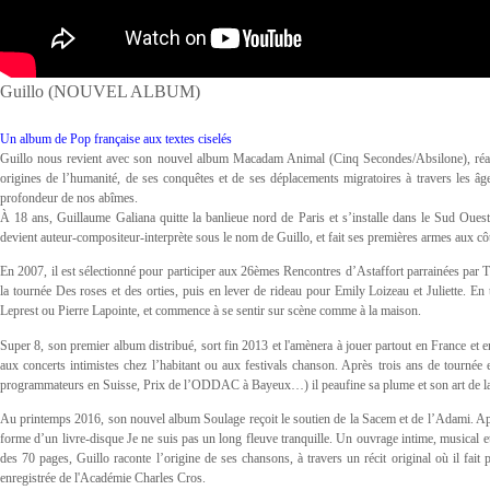
Guillo (NOUVEL ALBUM)
Un album de Pop française aux textes ciselés
Guillo nous revient avec son nouvel album Macadam Animal (Cinq Secondes/Absilone), réalis
origines de l’humanité, de ses conquêtes et de ses déplacements migratoires à travers les âg
profondeur de nos abîmes.
À 18 ans, Guillaume Galiana quitte la banlieue nord de Paris et s’installe dans le Sud Ouest
devient auteur-compositeur-interprète sous le nom de Guillo, et fait ses premières armes aux c
En 2007, il est sélectionné pour participer aux 26èmes Rencontres d’Astaffort parrainées par Tét
la tournée Des roses et des orties, puis en lever de rideau pour Emily Loizeau et Juliette. E
Leprest ou Pierre Lapointe, et commence à se sentir sur scène comme à la maison.
Super 8, son premier album distribué, sort fin 2013 et l'amènera à jouer partout en France et
aux concerts intimistes chez l’habitant ou aux festivals chanson. Après trois ans de tournée
programmateurs en Suisse, Prix de l’ODDAC à Bayeux…) il peaufine sa plume et son art de la 
Au printemps 2016, son nouvel album Soulage reçoit le soutien de la Sacem et de l’Adami. Aprè
forme d’un livre-disque Je ne suis pas un long fleuve tranquille. Un ouvrage intime, musical 
des 70 pages, Guillo raconte l’origine de ses chansons, à travers un récit original où il fait
enregistrée de l'Académie Charles Cros.