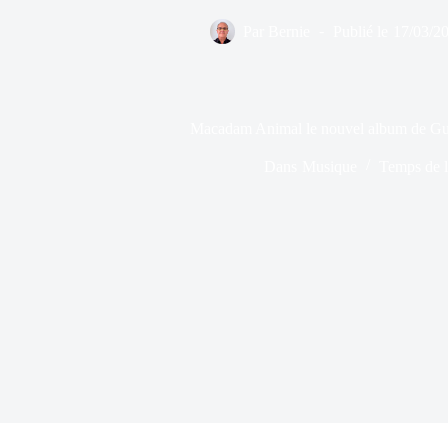
Par
Bernie
Publié le
17/03/2
Macadam Animal le nouvel album de Guil
Dans
Musique
Temps de l