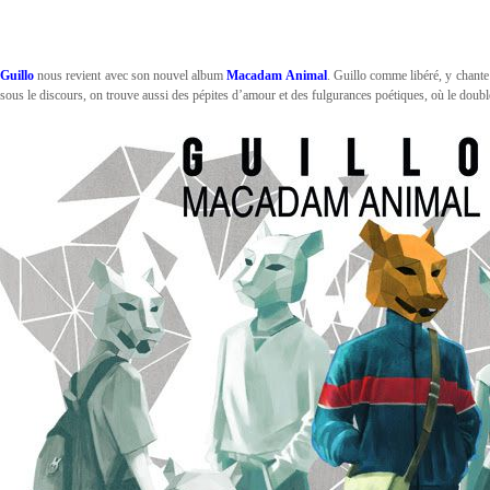
Guillo
nous revient avec son nouvel album
Macadam Animal
. Guillo comme libéré, y chante 
sous le discours, on trouve aussi des pépites d’amour et des fulgurances poétiques, où le double