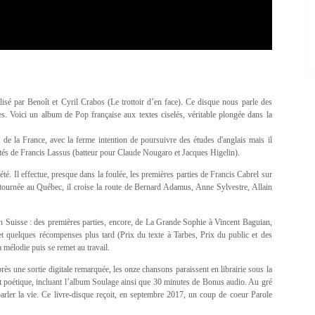
é par Benoît et Cyril Crabos (Le trottoir d’en face). Ce disque nous parle des
es. Voici un album de Pop française aux textes ciselés, véritable plongée dans la
 de la France, avec la ferme intention de poursuivre des études d'anglais mais il
ôtés de Francis Lassus (batteur pour Claude Nougaro et Jacques Higelin).
é. Il effectue, presque dans la foulée, les premières parties de Francis Cabrel sur
n tournée au Québec, il croise la route de Bernard Adamus, Anne Sylvestre, Allain
 en Suisse : des premières parties, encore, de La Grande Sophie à Vincent Baguian,
 et quelques récompenses plus tard (Prix du texte à Tarbes, Prix du public et des
mélodie puis se remet au travail.
s une sortie digitale remarquée, les onze chansons paraissent en librairie sous la
et poétique, incluant l’album Soulage ainsi que 30 minutes de Bonus audio. Au gré
 parler la vie. Ce livre-disque reçoit, en septembre 2017, un coup de coeur Parole