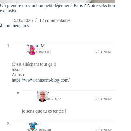
Où prendre un vrai bon petit déjeuner à Paris ? Notre sélection
exclusive
15/05/2026
12 commentaires
4 commentaires
Ann'so M
28/03/2019/11:07
RÉPONDRE
C’est alléchant tout ça !!
bisous
Annso
https://www.annsom-blog.com/
Bernie
28/03/2019/18:52
RÉPONDRE
je sens que tu es tentée !
trublion
28/03/2019/07:40
RÉPONDRE