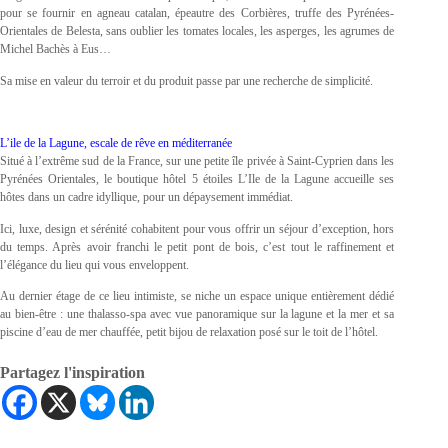
pour se fournir en agneau catalan, épeautre des Corbières, truffe des Pyrénées-
Orientales de Belesta, sans oublier les tomates locales, les asperges, les agrumes de
Michel Bachès à Eus…
Sa mise en valeur du terroir et du produit passe par une recherche de simplicité.
L’ile de la Lagune, escale de rêve en méditerranée
Situé à l’extrême sud de la France, sur une petite île privée à Saint-Cyprien dans les
Pyrénées Orientales, le boutique hôtel 5 étoiles L’Ile de la Lagune accueille ses
hôtes dans un cadre idyllique, pour un dépaysement immédiat.
Ici, luxe, design et sérénité cohabitent pour vous offrir un séjour d’exception, hors
du temps. Après avoir franchi le petit pont de bois, c’est tout le raffinement et
l’élégance du lieu qui vous enveloppent.
Au dernier étage de ce lieu intimiste, se niche un espace unique entièrement dédié
au bien-être : une thalasso-spa avec vue panoramique sur la lagune et la mer et sa
piscine d’eau de mer chauffée, petit bijou de relaxation posé sur le toit de l’hôtel.
Partagez l'inspiration