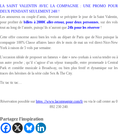
LA SAINT VALENTIN AVEC LA COMPAGNIE : UNE PROMO POUR
DEUX PENDANT SEULEMENT 24H !
Les amoureux ou couple d’amis, devront se précipiter le jour de la Saint Valentin,
pour profiter de
billets à
2000€
aller-retour, pour deux personnes
, sur des vols
tout au long de l’année, puisqu’ils n’auront que
24h pour les réserver
!
Cette offre concerne aussi bien les vols au départ de Paris que de Nice puisque la
compagnie 100% Classe affaires lance dès le mois de mai un vol direct Nice-New
York à raison de 5 vols par semaine.
L’occasion idéale de proposer un fameux « date » new-yorkais à son/sa tendre ou à
un autre proche ; qu’il s’agisse d’un séjour tranquille, entre promenade à Central
Park et comédie musicale à Broadway, ou bien plus festif et dynamique sur les
traces des héroïnes de la série culte Sex & The City.
Tic tac tic tac…
Réservation possible sur
https ://www.lacompagnie.com/fr
ou via le call center au 0
892 230 240.
Partagez l'inspiration