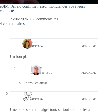
eSIM : Airalo confirme l’essor mondial des voyageurs
connectés
25/06/2026
8 commentaires
4 commentaires
missfujii.
13/02/2019/06:52
RÉPONDRE
Un bon plan
Bernie
13/02/2019/18:19
RÉPONDRE
oui je trouve aussi
jill bill
12/02/2019/20:07
RÉPONDRE
Une belle somme malgré tout, surtout si on ne les a