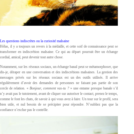
Les questions indiscrètes ou la curiosité malsaine
Hélas, il y a toujours un revers à la médaille, et cette soif de connaissance peut se
transformer en indiscrétion malsaine. Ce qui au départ pourrait être un échange
cordial, amical, peut devenir tout autre chose.
Notamment, sur les réseaux sociaux, un échange banal peut se métamorphoser, que
dis-je, déraper en une conversation et des indiscrétions malsaines. La gestion des
messages privés sur les réseaux sociaux est un des outils utilisés. Il arrive
régulièrement d’avoir des demandes de personnes ne faisant pas partie de son
cercle de relation. «
Bonjour, comment vas-tu ?
» une entame presque banale s’il
n’y avait pas le tutoiement, avant de cliquer sur autoriser le contact, prenez le temps,
comme le font les chats, de savoir à qui vous avez à faire. Un tour sur le profil, sera
bien utile, et nul besoin de se précipiter pour répondre. N’oubliez pas que la
confiance n’exclue pas le contrôle.