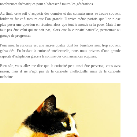
nombreuses thématiques pour s’adresser à toutes les générations.
Au final, cette soif d’acquérir des données et des connaissances se trouve souvent
brider au fur et à mesure que l’on grandit. Il arrive même parfois que l’on n’ose
plus poser une question en réunion, alors que tout le monde se la pose. Mais il ne
faut pas être celui qui ne sait pas, alors que la curiosité naturelle, permettrait au
groupe de progresser.
Pour moi, la curiosité est une sacrée qualité dont les bénéfices sont trop souvent
galvaudés. En bridant la curiosité intellectuelle, nous nous privons d’une grande
capacité d’adaptation grâce à la somme des connaissances acquises.
Bien sûr, vous allez me dire que la curiosité peut aussi être perverse, vous avez
raison, mais il ne s’agit pas de la curiosité intellectuelle, mais de la curiosité
malsaine.