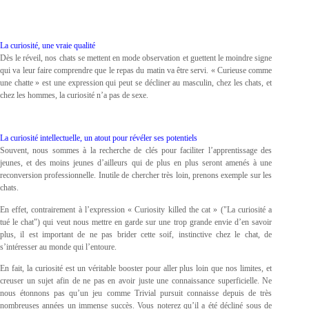
La curiosité, une vraie qualité
Dès le réveil, nos chats se mettent en mode observation et guettent le moindre signe
qui va leur faire comprendre que le repas du matin va être servi. « Curieuse comme
une chatte » est une expression qui peut se décliner au masculin, chez les chats, et
chez les hommes, la curiosité n’a pas de sexe.
La curiosité intellectuelle, un atout pour révéler ses potentiels
Souvent, nous sommes à la recherche de clés pour faciliter l’apprentissage des
jeunes, et des moins jeunes d’ailleurs qui de plus en plus seront amenés à une
reconversion professionnelle. Inutile de chercher très loin, prenons exemple sur les
chats.
En effet, contrairement à l’expression « Curiosity killed the cat » ("La curiosité a
tué le chat") qui veut nous mettre en garde sur une trop grande envie d’en savoir
plus, il est important de ne pas brider cette soif, instinctive chez le chat, de
s’intéresser au monde qui l’entoure.
En fait, la curiosité est un véritable booster pour aller plus loin que nos limites, et
creuser un sujet afin de ne pas en avoir juste une connaissance superficielle. Ne
nous étonnons pas qu’un jeu comme Trivial pursuit connaisse depuis de très
nombreuses années un immense succès. Vous noterez qu’il a été décliné sous de