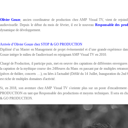
Olivier Gouze
, ancien coordinateur de production chez AMP Visual TV, vient de rejoin
audiovisuelle. Depuis le début du mois de février, il est le nouveau
Responsable des prod
dynamique de développement.
Arrivée d’Olivier Gouze chez STOP & GO PRODUCTION
Diplômé d’un Master en Management de projet événementiel et d’une grande expérience dans
Gouze intègre le milieu de l'audiovisuel en rejoignant AMP Visual TV en 2010.
Chargé de Production, il participe puis, met en oeuvre des captations de différentes envergures
la captation de la mythique course des 24Heures du Mans en passant par de multiples retransmiss
(pièces de théâtre, concerts …), ou liées à l'actualité (Défilé du 14 Juillet, Inauguration du 2
est riche de multiples domaines d'activité.
Si, en 2018, son aventure chez AMP Visual TV s'oriente plus sur un poste d'encadrement 
PRODUCTION en tant que Responsable des productions et moyens techniques. Il sera en charg
& GO PRODUCTION.