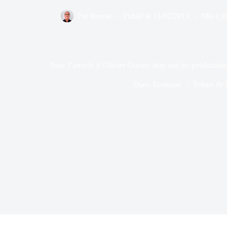
Par
Bernie
Publié le
11/02/2019
Mis à jo
Avec l’arrivée d’Olivier Gouze, stop and go production
Dans
Toulouse
Temps de l