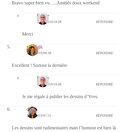
Bravo super bien vu…..Amitiés doux weekend
Bernie
24/02/2019/18:08
RÉPONDRE
Merci
missfujii.
23/02/2019/08:38
RÉPONDRE
Excellent ! Surtout la dernière
Bernie
23/02/2019/16:08
RÉPONDRE
Je me régale à publier les dessins d’Yves.
dom
23/02/2019/07:51
RÉPONDRE
Les dessins sont rudimentaires mais l’humour est bien là