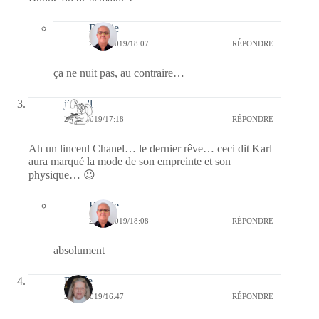
Bernie
24/02/2019/18:07
RÉPONDRE
ça ne nuit pas, au contraire…
jill bill
23/02/2019/17:18
RÉPONDRE
Ah un linceul Chanel… le dernier rêve… ceci dit Karl
aura marqué la mode de son empreinte et son
physique… 😉
Bernie
24/02/2019/18:08
RÉPONDRE
absolument
Renée
23/02/2019/16:47
RÉPONDRE