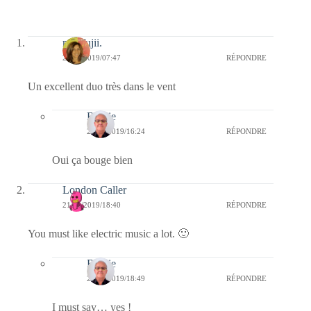
missfujii.
24/01/2019/07:47
RÉPONDRE
Un excellent duo très dans le vent
Bernie
25/01/2019/16:24
RÉPONDRE
Oui ça bouge bien
London Caller
21/01/2019/18:40
RÉPONDRE
You must like electric music a lot. 🙂
Bernie
21/01/2019/18:49
RÉPONDRE
I must say… yes !