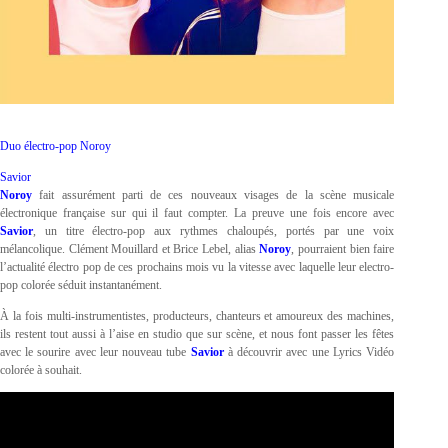
Duo électro-pop Noroy
Savior
Noroy
fait assurément parti de ces nouveaux visages de la scène musicale
électronique française sur qui il faut compter. La preuve une fois encore avec
Savior
, un titre électro-pop aux rythmes chaloupés, portés par une voix
mélancolique. Clément Mouillard et Brice Lebel, alias
Noroy
, pourraient bien faire
l’actualité électro pop de ces prochains mois vu la vitesse avec laquelle leur electro-
pop colorée séduit instantanément.
À la fois multi-instrumentistes, producteurs, chanteurs et amoureux des machines,
ils restent tout aussi à l’aise en studio que sur scène, et nous font passer les fêtes
avec le sourire avec leur nouveau tube
Savior
à découvrir avec une Lyrics Vidéo
colorée à souhait.