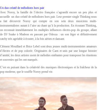
Un duo créatif de mélodistes hors pair
Avec Noroy, la famille de l’electro française s’agrandit encore un peu plus et
accueille un duo créatif de mélodistes hors pair. Leur premier single Thinking nous
a fait découvrir Noroy qui compte en son sein deux musiciens multi-
instrumentalistes autant à l’aise au chant qu’à la production. En écoutant Thinking,
on reconnait immédiatement les multiples influences electro-pop du groupe, allant
de DJ Snake à Madeon en passant par Odesza : un son léger et définitivement
catchy très agréable à écouter, à la fois aérien et dansant.
Clément Mouillard et Brice Lebel sont deux jeunes multi-instrumentistes amateurs
d’électro et de pop colorée. Originaires de Caen et unis par une longue histoire
d’amitié, les deux artistes usent de mélodies entêtantes pour transposer les émotions
et souvenirs qui les ont marqués.
C’est en puisant dans la créativité des musiques électroniques et la fraîcheur de la
pop moderne, que le souffle Noroy prend vie.