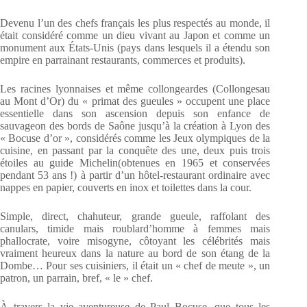
Devenu l’un des chefs français les plus respectés au monde, il
était considéré comme un dieu vivant au Japon et comme un
monument aux États-Unis (pays dans lesquels il a étendu son
empire en parrainant restaurants, commerces et produits).
Les racines lyonnaises et même collongeardes (Collongesau
au Mont d’Or) du « primat des gueules » occupent une place
essentielle dans son ascension depuis son enfance de
sauvageon des bords de Saône jusqu’à la création à Lyon des
« Bocuse d’or », considérés comme les Jeux olympiques de la
cuisine, en passant par la conquête des une, deux puis trois
étoiles au guide Michelin(obtenues en 1965 et conservées
pendant 53 ans !) à partir d’un hôtel-restaurant ordinaire avec
nappes en papier, couverts en inox et toilettes dans la cour.
Simple, direct, chahuteur, grande gueule, raffolant des
canulars, timide mais roublard’homme à femmes mais
phallocrate, voire misogyne, côtoyant les célébrités mais
vraiment heureux dans la nature au bord de son étang de la
Dombe… Pour ses cuisiniers, il était un « chef de meute », un
patron, un parrain, bref, « le » chef.
À travers la vie aventureuse de Paul Bocuse, que tous les