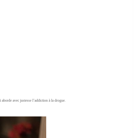
 aborde avec justesse l’addiction à la drogue.