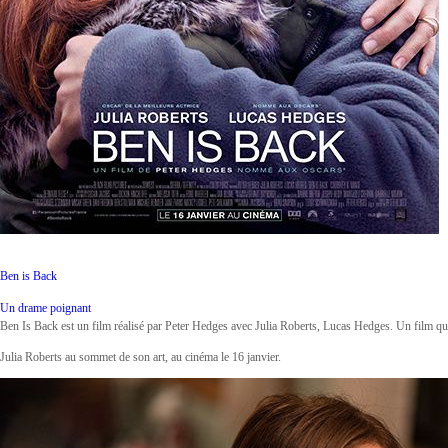
Ben is Back
Un drame poignant
Ben Is Back est un film réalisé par Peter Hedges avec Julia Roberts, Lucas Hedges. Un film qui
Julia Roberts au sommet de son art, au cinéma le 16 janvier.