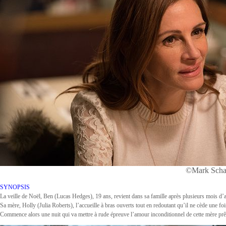
©Mark Scha
SYNOPSIS
La veille de Noël, Ben (Lucas Hedges), 19 ans, revient dans sa famille après plusieurs mois d’
Sa mère, Holly (Julia Roberts), l’accueille à bras ouverts tout en redoutant qu’il ne cède une foi
Commence alors une nuit qui va mettre à rude épreuve l’amour inconditionnel de cette mère prête