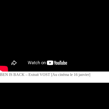
BEN IS BACK – Extrait VOST [Au cinéma le 16 janvier]