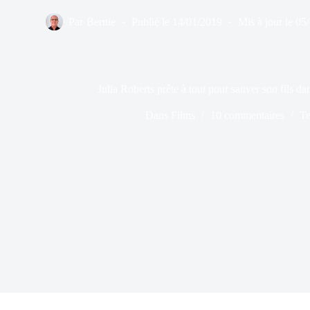
Par
Bernie
Publié le
14/01/2019
Mis à jour le
05
Julia Roberts prête à tout pour sauver son fils da
Dans
Films
10 commentaires
Te