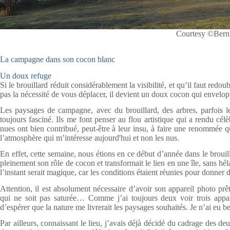
Courtesy ©Bern
La campagne dans son cocon blanc
Un doux refuge
Si le brouillard réduit considérablement la visibilité, et qu’il faut redo
pas la nécessité de vous déplacer, il devient un doux cocon qui envelop
Les paysages de campagne, avec du brouillard, des arbres, parfois l
toujours fasciné. Ils me font penser au flou artistique qui a rendu cél
nues ont bien contribué, peut-être à leur insu, à faire une renommée q
l’atmosphère qui m’intéresse aujourd'hui et non les nus.
En effet, cette semaine, nous étions en ce début d’année dans le brouill
pleinement son rôle de cocon et transformait le lien en une île, sans héla
l’instant serait magique, car les conditions étaient réunies pour donner 
Attention, il est absolument nécessaire d’avoir son appareil photo prê
qui ne soit pas saturée… Comme j’ai toujours deux voir trois appareil
d’espérer que la nature me livrerait les paysages souhaités. Je n’ai eu be
Par ailleurs, connaissant le lieu, j’avais déjà décidé du cadrage des 