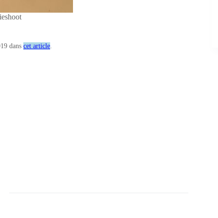
ieshoot
2019 dans
cet article
.