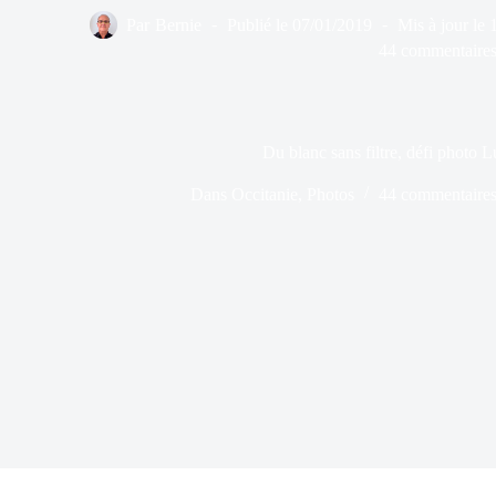
Par
Bernie
Publié le
07/01/2019
Mis à jour le
44 commentaire
Du blanc sans filtre, défi photo L
Dans
Occitanie
,
Photos
44 commentaire