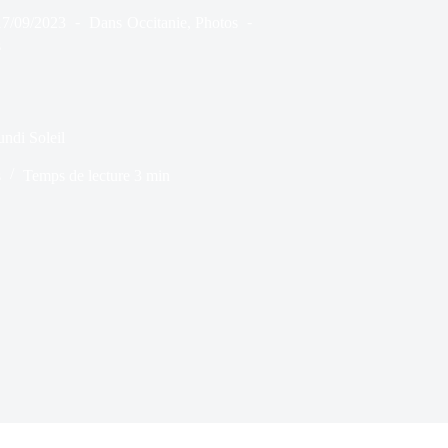
17/09/2023
Dans
Occitanie
,
Photos
s
undi Soleil
s
Temps de lecture
3 min